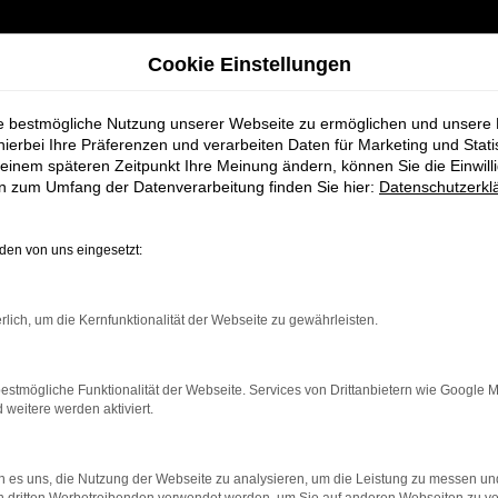
Cookie Einstellungen
ie bestmögliche Nutzung unserer Webseite zu ermöglichen und unsere
hierbei Ihre Präferenzen und verarbeiten Daten für Marketing und Stati
einem späteren Zeitpunkt Ihre Meinung ändern, können Sie die Einwillig
en zum Umfang der Datenverarbeitung finden Sie hier:
Datenschutzerkl
en von uns eingesetzt:
rbindung.
rlich, um die Kernfunktionalität der Webseite zu gewährleisten.
hmaschine?
estmögliche Funktionalität der Webseite. Services von Drittanbietern wie Google 
das Laden bestimmter Seiten verhindern. Funktioniert die
eitere werden aktiviert.
 es uns, die Nutzung der Webseite zu analysieren, um die Leistung zu messen u
bleme zu beheben.