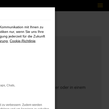
 Kommunikation mit Ihnen zu
stiken nur, wenn Sie uns Ihre
ung jederzeit für die Zukunft
ärung
,
Cookie-Richtlinie
.
Maps, Chats,
 Seite in einem anderen Browser oder in einem
nd zu verbessern. Zudem werden