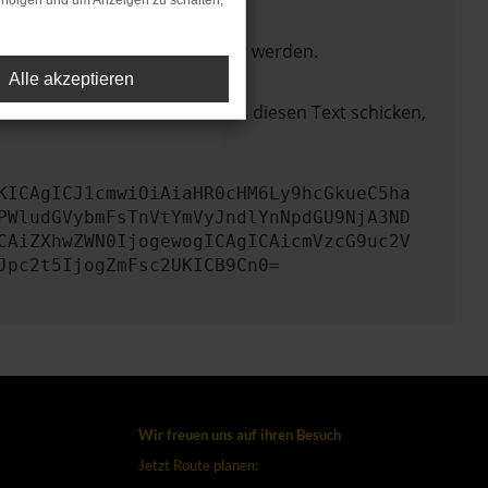
rfolgen und um Anzeigen zu schalten,
ktionen nicht mehr unterstützt werden.
Alle akzeptieren
lem zu beheben. Du kannst uns diesen Text schicken,
KICAgICJ1cmwiOiAiaHR0cHM6Ly9hcGkueC5ha
PWludGVybmFsTnVtYmVyJndlYnNpdGU9NjA3ND
CAiZXhwZWN0IjogewogICAgICAicmVzcG9uc2V
Jpc2t5IjogZmFsc2UKICB9Cn0=
Wir freuen uns auf ihren Besuch
Jetzt Route planen: