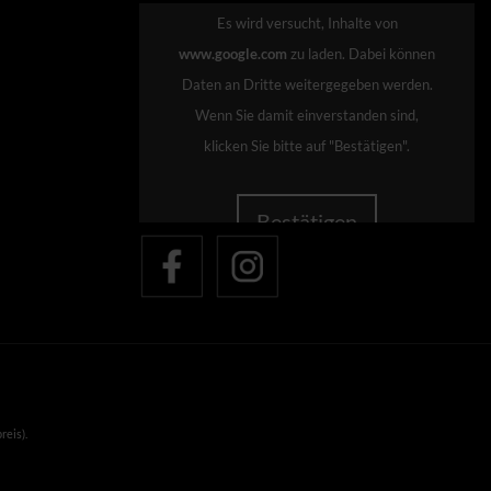
Es wird versucht, Inhalte von
www.google.com
zu laden. Dabei können
Daten an Dritte weitergegeben werden.
Wenn Sie damit einverstanden sind,
klicken Sie bitte auf "Bestätigen".
Bestätigen
reis).