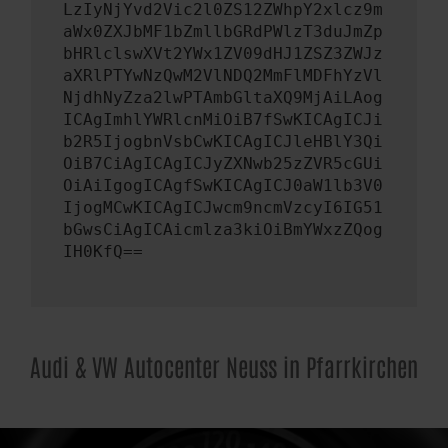
LzIyNjYvd2Vic2l0ZS12ZWhpY2xlcz9m
aWx0ZXJbMF1bZmllbGRdPWlzT3duJmZp
bHRlclswXVt2YWx1ZV09dHJ1ZSZ3ZWJz
aXRlPTYwNzQwM2VlNDQ2MmFlMDFhYzVl
NjdhNyZza2lwPTAmbGltaXQ9MjAiLAog
ICAgImhlYWRlcnMiOiB7fSwKICAgICJi
b2R5IjogbnVsbCwKICAgICJleHBlY3Qi
OiB7CiAgICAgICJyZXNwb25zZVR5cGUi
OiAiIgogICAgfSwKICAgICJ0aW1lb3V0
IjogMCwKICAgICJwcm9ncmVzcyI6IG51
bGwsCiAgICAicmlza3kiOiBmYWxzZQog
IH0KfQ==
Audi & VW Autocenter Neuss in Pfarrkirchen