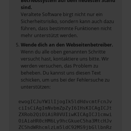
Betriebssystem auf dem neuesten Stand
sind.
Veraltete Software birgt nicht nur ein
Sicherheitsrisiko, sondern kann auch dazu
führen, dass bestimmte Funktionen nicht
mehr unterstützt werden.
Wende dich an den Webseitenbetreiber.
Wenn du alle oben genannten Schritte
versucht hast, kontaktiere uns bitte. Wir
werden versuchen, das Problem zu
beheben. Du kannst uns diesen Text
schicken, um uns bei der Fehlersuche zu
unterstützen:
ewogICJuYW1lIjogIk5ldHdvcmtFcnJv
ciIsCiAgImNvbmZpZyI6IHsKICAgICJt
ZXRob2QiOiAiR0VUIiwKICAgICJ1cmwi
OiAiaHR0cHM6Ly9hcGkueC5ha3MtcHJv
ZC5hdWRhcmlzLm5ldC92MS9jbGllbnRz