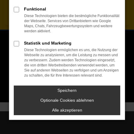
Funktional
Diese Technologien bieten die bestmögliche Funktionalität
der Webseite. Services von Drittanbietern wie Google
Maps, Chats, Fahrzeugbewertungssystem und weitere
werden aktiviert.
Audi
&
VW
Autocenter Neuss in Pfarrkirchen
Statistik und Marketing
Südeinfahrt 10, 84347 Pfarrkirchen
Diese Technologien ermöglichen es uns, die Nutzung der
Webseite zu analysieren, um die Leistung zu messen und
+49 8561 9707-0
zu verbessern. Zudem werden Technologien eingesetzt,
die von dritten Werbetreibenden verwendet werden, um
info@neuss-autocenter.de
Sie auf anderen Webseiten zu verfolgen und um Anzeigen
zu schalten, die für Ihre Interessen relevant sind.
Funkspot
Speichern
Optionale Cookies ablehnen
Alle akzeptieren