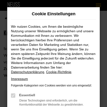
Zum
Cookie Einstellungen
Hauptinhalt
Startseite
Unternehmen
Kontakt & Öffnungszeiten
springen
Wir nutzen Cookies, um Ihnen die bestmögliche
Kontakt & Öffnungszeiten
Nutzung unserer Webseite zu ermöglichen und unsere
Kommunikation mit Ihnen zu verbessern. Wir
berücksichtigen hierbei Ihre Präferenzen und
verarbeiten Daten für Marketing und Statistiken nur,
Schnell, einfach und unkompliziert - buchen Sie Ihren
wenn Sie uns Ihre Einwilligung geben. Wenn Sie zu
einem späteren Zeitpunkt Ihre Meinung ändern, können
Wunschtermin in nur wenigen Minuten, ganz unabhängig
Sie die Einwilligung jederzeit für die Zukunft widerrufen.
von unseren Öffnungszeiten.
Weitere Informationen zum Umfang der
Datenverarbeitung finden Sie hier:
Zur Terminanfrage stehen Ihnen folgende Optionen zur
Datenschutzerklärung
,
Cookie-Richtlinie
.
Verfügung:
Impressum
Folgende Kategorien von Cookies werden von uns eingesetzt:
Essentiell
Kontaktformular
Diese Technologien sind erforderlich, um die
Kernfunktionalität der Webseite zu gewährleisten.