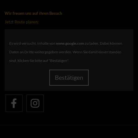
Wir freuen uns auf ihren Besuch
Jetzt Route planen:
Es wird versucht, Inhalte von
www.google.com
zu laden. Dabei können
Daten an Dritte weitergegeben werden. Wenn Sie damit einverstanden
sind, klicken Sie bitte auf "Bestätigen".
Bestätigen