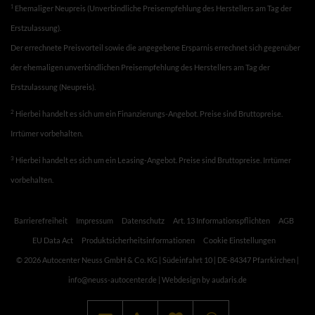
1
Ehemaliger Neupreis (Unverbindliche Preisempfehlung des Herstellers am Tag der
Erstzulassung).
Der errechnete Preisvorteil sowie die angegebene Ersparnis errechnet sich gegenüber
der ehemaligen unverbindlichen Preisempfehlung des Herstellers am Tag der
Erstzulassung (Neupreis).
2
Hierbei handelt es sich um ein Finanzierungs-Angebot. Preise sind Bruttopreise.
Irrtümer vorbehalten.
3
Hierbei handelt es sich um ein Leasing-Angebot. Preise sind Bruttopreise. Irrtümer
vorbehalten.
Barrierefreiheit
Impressum
Datenschutz
Art. 13 Informationspflichten
AGB
EU Data Act
Produktsicherheitsinformationen
Cookie Einstellungen
© 2026 Autocenter Neuss GmbH & Co. KG | Südeinfahrt 10 | DE-84347 Pfarrkirchen |
info@neuss-autocenter.de |
Webdesign by audaris.de