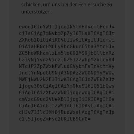
schicken, um uns bei der Fehlersuche zu
unterstützen:
ewogICJuYW1lIjogIk5ldHdvcmtFcnJv
ciIsCiAgImNvbmZpZyI6IHsKICAgICJt
ZXRob2QiOiAiR0VUIiwKICAgICJ1cmwi
OiAiaHR0cHM6Ly9hcGkueC5ha3MtcHJv
ZC5hdWRhcmlzLm5ldC92MS9jbGllbnRz
LzIyNjYvd2Vic2l0ZS12ZWhpY2xlcy84
NTc1P2ZpZWxkPWludGVybmFsTnVtYmVy
JndlYnNpdGU9NjA3NDAzZWU0NDYyYWUw
MWFjNWU2N2E3IiwKICAgICJoZWFkZXJz
Ijoge30sCiAgICAiYm9keSI6IG51bGws
CiAgICAiZXhwZWN0IjogewogICAgICAi
cmVzcG9uc2VUeXBlIjogIiIKICAgIH0s
CiAgICAidGltZW91dCI6IDAsCiAgICAi
cHJvZ3Jlc3MiOiBudWxsLAogICAgInJp
c2t5IjogZmFsc2UKICB9Cn0=