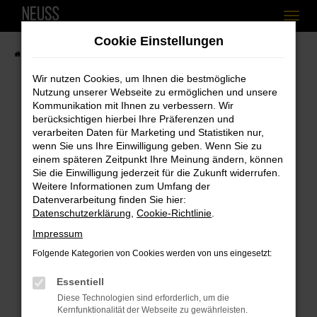
Zum
Cookie Einstellungen
Hauptinhalt
Startseite
Fahrzeugangebote
Fahrzeugbestand
springen
Wir nutzen Cookies, um Ihnen die bestmögliche
Nutzung unserer Webseite zu ermöglichen und unsere
Kommunikation mit Ihnen zu verbessern. Wir
berücksichtigen hierbei Ihre Präferenzen und
Fehler: Network Error
verarbeiten Daten für Marketing und Statistiken nur,
wenn Sie uns Ihre Einwilligung geben. Wenn Sie zu
Beim Laden ist ein Fehler aufgetreten.
einem späteren Zeitpunkt Ihre Meinung ändern, können
Hier sind ein paar Tipps, die dir helfen können:
Sie die Einwilligung jederzeit für die Zukunft widerrufen.
Weitere Informationen zum Umfang der
Überprüfe deine Firewall und deine
Datenverarbeitung finden Sie hier:
Internetverbindung.
Datenschutzerklärung
,
Cookie-Richtlinie
.
Laden andere Webseiten, zum Beispiel
Impressum
deine Suchmaschine?
Folgende Kategorien von Cookies werden von uns eingesetzt:
Prüfe deine Browsererweiterungen.
Essentiell
Manche Erweiterungen, wie Werbeblocker,
Diese Technologien sind erforderlich, um die
können das Laden bestimmter Seiten
Kernfunktionalität der Webseite zu gewährleisten.