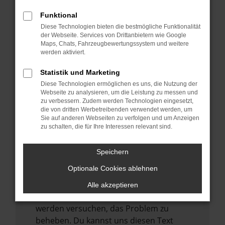
verhindern. Funktioniert die Seite in einem
anderen Browser oder in einem privaten
Funktional
Fenster?
Diese Technologien bieten die bestmögliche Funktionalität
der Webseite. Services von Drittanbietern wie Google
Starte dein Gerät neu.
Maps, Chats, Fahrzeugbewertungssystem und weitere
werden aktiviert.
Das kann manchmal helfen,
vorübergehende Probleme zu beheben.
Statistik und Marketing
Stelle sicher, dass dein Browser und dein
Diese Technologien ermöglichen es uns, die Nutzung der
Webseite zu analysieren, um die Leistung zu messen und
Betriebssystem auf dem neuesten Stand
zu verbessern. Zudem werden Technologien eingesetzt,
sind.
die von dritten Werbetreibenden verwendet werden, um
Veraltete Software birgt nicht nur ein
Sie auf anderen Webseiten zu verfolgen und um Anzeigen
zu schalten, die für Ihre Interessen relevant sind.
Sicherheitsrisiko, sondern kann auch dazu
führen, dass bestimmte Funktionen nicht
Speichern
mehr unterstützt werden.
Optionale Cookies ablehnen
Wende dich an den Webseitenbetreiber.
Wenn du alle oben genannten Schritte
Alle akzeptieren
versucht hast, kontaktiere uns bitte. Wir
werden versuchen, das Problem zu
beheben. Du kannst uns diesen Text