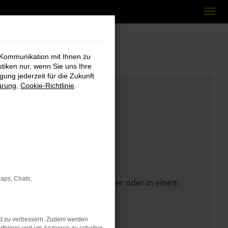
 Kommunikation mit Ihnen zu
stiken nur, wenn Sie uns Ihre
ung jederzeit für die Zukunft
ärung
,
Cookie-Richtlinie
.
Maps, Chats,
 Seite in einem anderen Browser oder in einem
nd zu verbessern. Zudem werden