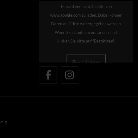
Es wird versucht, Inhalte von
www.google.com
zu laden. Dabei können
Daten an Dritte weitergegeben werden.
Wenn Sie damit einverstanden sind,
klicken Sie bitte auf "Bestätigen".
Bestätigen
reis).