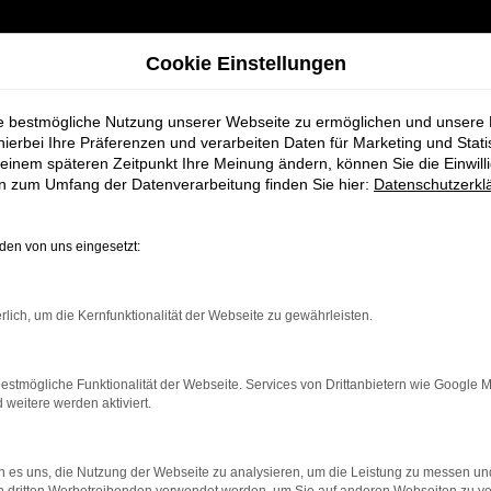
Cookie Einstellungen
ie bestmögliche Nutzung unserer Webseite zu ermöglichen und unsere
hierbei Ihre Präferenzen und verarbeiten Daten für Marketing und Stati
einem späteren Zeitpunkt Ihre Meinung ändern, können Sie die Einwillig
en zum Umfang der Datenverarbeitung finden Sie hier:
Datenschutzerkl
en von uns eingesetzt:
rbindung.
rlich, um die Kernfunktionalität der Webseite zu gewährleisten.
hmaschine?
estmögliche Funktionalität der Webseite. Services von Drittanbietern wie Google 
das Laden bestimmter Seiten verhindern. Funktioniert die
eitere werden aktiviert.
 es uns, die Nutzung der Webseite zu analysieren, um die Leistung zu messen u
bleme zu beheben.