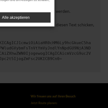
rfolgen und um Anzeigen zu schalten,
ktionen nicht mehr unterstützt werden.
Alle akzeptieren
lem zu beheben. Du kannst uns diesen Text schicken,
KICAgICJ1cmwiOiAiaHR0cHM6Ly9hcGkueC5ha
PWludGVybmFsTnVtYmVyJndlYnNpdGU9NjA3ND
CAiZXhwZWN0IjogewogICAgICAicmVzcG9uc2V
Jpc2t5IjogZmFsc2UKICB9Cn0=
Wir freuen uns auf ihren Besuch
Jetzt Route planen: