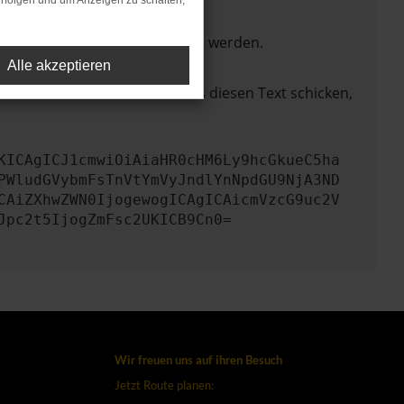
rfolgen und um Anzeigen zu schalten,
ktionen nicht mehr unterstützt werden.
Alle akzeptieren
lem zu beheben. Du kannst uns diesen Text schicken,
KICAgICJ1cmwiOiAiaHR0cHM6Ly9hcGkueC5ha
PWludGVybmFsTnVtYmVyJndlYnNpdGU9NjA3ND
CAiZXhwZWN0IjogewogICAgICAicmVzcG9uc2V
Jpc2t5IjogZmFsc2UKICB9Cn0=
Wir freuen uns auf ihren Besuch
Jetzt Route planen: