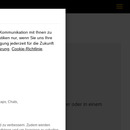
 Kommunikation mit Ihnen zu
stiken nur, wenn Sie uns Ihre
ung jederzeit für die Zukunft
ärung
,
Cookie-Richtlinie
.
Maps, Chats,
 Seite in einem anderen Browser oder in einem
nd zu verbessern. Zudem werden