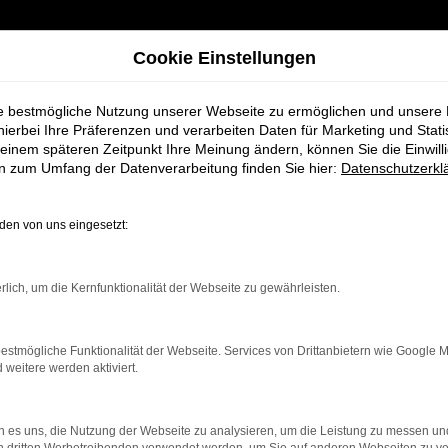
Cookie Einstellungen
ie bestmögliche Nutzung unserer Webseite zu ermöglichen und unsere
hierbei Ihre Präferenzen und verarbeiten Daten für Marketing und Stati
einem späteren Zeitpunkt Ihre Meinung ändern, können Sie die Einwillig
en zum Umfang der Datenverarbeitung finden Sie hier:
Datenschutzerkl
en von uns eingesetzt:
rbindung.
rlich, um die Kernfunktionalität der Webseite zu gewährleisten.
hmaschine?
estmögliche Funktionalität der Webseite. Services von Drittanbietern wie Google 
das Laden bestimmter Seiten verhindern. Funktioniert die
eitere werden aktiviert.
 es uns, die Nutzung der Webseite zu analysieren, um die Leistung zu messen u
bleme zu beheben.