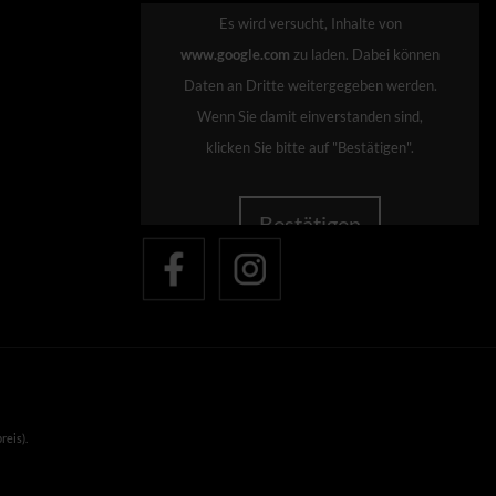
Es wird versucht, Inhalte von
www.google.com
zu laden. Dabei können
Daten an Dritte weitergegeben werden.
Wenn Sie damit einverstanden sind,
klicken Sie bitte auf "Bestätigen".
Bestätigen
reis).