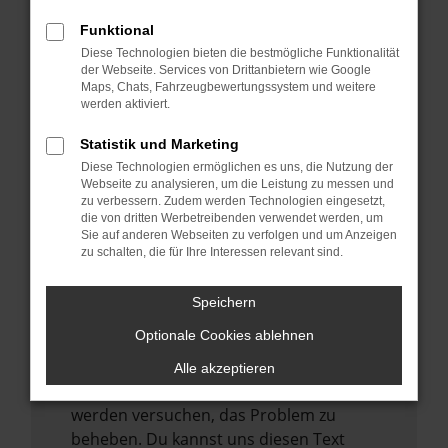
verhindern. Funktioniert die Seite in einem
anderen Browser oder in einem privaten
Funktional
Fenster?
Diese Technologien bieten die bestmögliche Funktionalität
der Webseite. Services von Drittanbietern wie Google
Starte dein Gerät neu.
Maps, Chats, Fahrzeugbewertungssystem und weitere
werden aktiviert.
Das kann manchmal helfen,
vorübergehende Probleme zu beheben.
Statistik und Marketing
Stelle sicher, dass dein Browser und dein
Diese Technologien ermöglichen es uns, die Nutzung der
Webseite zu analysieren, um die Leistung zu messen und
Betriebssystem auf dem neuesten Stand
zu verbessern. Zudem werden Technologien eingesetzt,
sind.
die von dritten Werbetreibenden verwendet werden, um
Veraltete Software birgt nicht nur ein
Sie auf anderen Webseiten zu verfolgen und um Anzeigen
zu schalten, die für Ihre Interessen relevant sind.
Sicherheitsrisiko, sondern kann auch dazu
führen, dass bestimmte Funktionen nicht
Speichern
mehr unterstützt werden.
Optionale Cookies ablehnen
Wende dich an den Webseitenbetreiber.
Wenn du alle oben genannten Schritte
Alle akzeptieren
versucht hast, kontaktiere uns bitte. Wir
werden versuchen, das Problem zu
beheben. Du kannst uns diesen Text