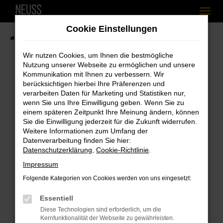
Zum
Cookie Einstellungen
Hauptinhalt
Startseite
Fahrzeugangebote
Fahrzeugbestand
springen
Wir nutzen Cookies, um Ihnen die bestmögliche
Nutzung unserer Webseite zu ermöglichen und unsere
Kommunikation mit Ihnen zu verbessern. Wir
berücksichtigen hierbei Ihre Präferenzen und
Fehler: Network Error
verarbeiten Daten für Marketing und Statistiken nur,
wenn Sie uns Ihre Einwilligung geben. Wenn Sie zu
Beim Laden ist ein Fehler aufgetreten.
einem späteren Zeitpunkt Ihre Meinung ändern, können
Hier sind ein paar Tipps, die dir helfen können:
Sie die Einwilligung jederzeit für die Zukunft widerrufen.
Weitere Informationen zum Umfang der
Überprüfe deine Firewall und deine
Datenverarbeitung finden Sie hier:
Internetverbindung.
Datenschutzerklärung
,
Cookie-Richtlinie
.
Laden andere Webseiten, zum Beispiel
Impressum
deine Suchmaschine?
Folgende Kategorien von Cookies werden von uns eingesetzt:
Prüfe deine Browsererweiterungen.
Essentiell
Manche Erweiterungen, wie Werbeblocker,
Diese Technologien sind erforderlich, um die
können das Laden bestimmter Seiten
Kernfunktionalität der Webseite zu gewährleisten.