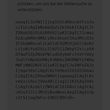
schicken, um uns bei der Fehlersuche zu
unterstützen:
ewogICJuYW1lIjogIk5ldHdvcmtFcnJv
ciIsCiAgImNvbmZpZyI6IHsKICAgICJt
ZXRob2QiOiAiR0VUIiwKICAgICJ1cmwi
OiAiaHR0cHM6Ly9hcGkueC5ha3MtcHJv
ZC5hdWRhcmlzLm5ldC92MS9jbGllbnRz
LzIyNjYvd2Vic2l0ZS12ZWhpY2xlcy84
OTAwP2ZpZWxkPWludGVybmFsTnVtYmVy
JndlYnNpdGU9NjA3NDAzZWU0NDYyYWUw
MWFjNWU2N2E3IiwKICAgICJoZWFkZXJz
Ijoge30sCiAgICAiYm9keSI6IG51bGws
CiAgICAiZXhwZWN0IjogewogICAgICAi
cmVzcG9uc2VUeXBlIjogIiIKICAgIH0s
CiAgICAidGltZW91dCI6IDAsCiAgICAi
cHJvZ3Jlc3MiOiBudWxsLAogICAgInJp
c2t5IjogZmFsc2UKICB9Cn0=