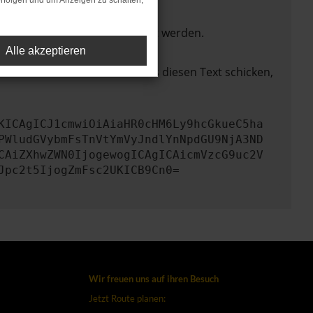
rfolgen und um Anzeigen zu schalten,
ktionen nicht mehr unterstützt werden.
Alle akzeptieren
lem zu beheben. Du kannst uns diesen Text schicken,
KICAgICJ1cmwiOiAiaHR0cHM6Ly9hcGkueC5ha
PWludGVybmFsTnVtYmVyJndlYnNpdGU9NjA3ND
CAiZXhwZWN0IjogewogICAgICAicmVzcG9uc2V
Jpc2t5IjogZmFsc2UKICB9Cn0=
Wir freuen uns auf ihren Besuch
Jetzt Route planen: