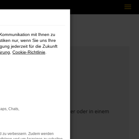
 Kommunikation mit Ihnen zu
stiken nur, wenn Sie uns Ihre
ung jederzeit für die Zukunft
ärung
,
Cookie-Richtlinie
.
Maps, Chats,
 Seite in einem anderen Browser oder in einem
nd zu verbessern. Zudem werden