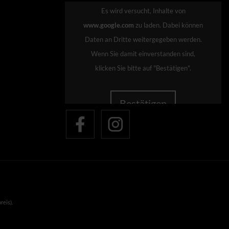
Es wird versucht, Inhalte von
www.google.com
zu laden. Dabei können
Daten an Dritte weitergegeben werden.
Wenn Sie damit einverstanden sind,
klicken Sie bitte auf "Bestätigen".
Bestätigen
reis).