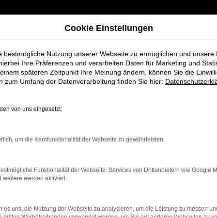
Cookie Einstellungen
ie bestmögliche Nutzung unserer Webseite zu ermöglichen und unsere
hierbei Ihre Präferenzen und verarbeiten Daten für Marketing und Stati
einem späteren Zeitpunkt Ihre Meinung ändern, können Sie die Einwillig
en zum Umfang der Datenverarbeitung finden Sie hier:
Datenschutzerkl
en von uns eingesetzt:
rbindung.
rlich, um die Kernfunktionalität der Webseite zu gewährleisten.
hmaschine?
estmögliche Funktionalität der Webseite. Services von Drittanbietern wie Google 
das Laden bestimmter Seiten verhindern. Funktioniert die
eitere werden aktiviert.
 es uns, die Nutzung der Webseite zu analysieren, um die Leistung zu messen u
bleme zu beheben.