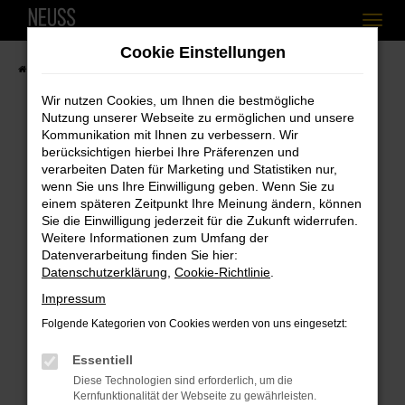
Zum
Cookie Einstellungen
Hauptinhalt
Startseite
Fahrzeugangebote
Fahrzeugbestand
springen
Wir nutzen Cookies, um Ihnen die bestmögliche
Nutzung unserer Webseite zu ermöglichen und unsere
Kommunikation mit Ihnen zu verbessern. Wir
berücksichtigen hierbei Ihre Präferenzen und
Fehler: Network Error
verarbeiten Daten für Marketing und Statistiken nur,
wenn Sie uns Ihre Einwilligung geben. Wenn Sie zu
Beim Laden ist ein Fehler aufgetreten.
einem späteren Zeitpunkt Ihre Meinung ändern, können
Hier sind ein paar Tipps, die dir helfen können:
Sie die Einwilligung jederzeit für die Zukunft widerrufen.
Weitere Informationen zum Umfang der
Überprüfe deine Firewall und deine
Datenverarbeitung finden Sie hier:
Internetverbindung.
Datenschutzerklärung
,
Cookie-Richtlinie
.
Laden andere Webseiten, zum Beispiel
Impressum
deine Suchmaschine?
Folgende Kategorien von Cookies werden von uns eingesetzt:
Prüfe deine Browsererweiterungen.
Essentiell
Manche Erweiterungen, wie Werbeblocker,
Diese Technologien sind erforderlich, um die
können das Laden bestimmter Seiten
Kernfunktionalität der Webseite zu gewährleisten.