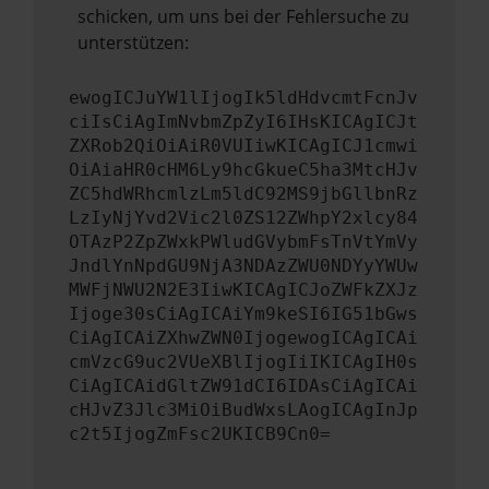
schicken, um uns bei der Fehlersuche zu
unterstützen:
ewogICJuYW1lIjogIk5ldHdvcmtFcnJv
ciIsCiAgImNvbmZpZyI6IHsKICAgICJt
ZXRob2QiOiAiR0VUIiwKICAgICJ1cmwi
OiAiaHR0cHM6Ly9hcGkueC5ha3MtcHJv
ZC5hdWRhcmlzLm5ldC92MS9jbGllbnRz
LzIyNjYvd2Vic2l0ZS12ZWhpY2xlcy84
OTAzP2ZpZWxkPWludGVybmFsTnVtYmVy
JndlYnNpdGU9NjA3NDAzZWU0NDYyYWUw
MWFjNWU2N2E3IiwKICAgICJoZWFkZXJz
Ijoge30sCiAgICAiYm9keSI6IG51bGws
CiAgICAiZXhwZWN0IjogewogICAgICAi
cmVzcG9uc2VUeXBlIjogIiIKICAgIH0s
CiAgICAidGltZW91dCI6IDAsCiAgICAi
cHJvZ3Jlc3MiOiBudWxsLAogICAgInJp
c2t5IjogZmFsc2UKICB9Cn0=