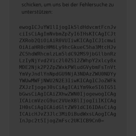
schicken, um uns bei der Fehlersuche zu
unterstützen:
ewogICJuYW1lIjogIk5ldHdvcmtFcnJv
ciIsCiAgImNvbmZpZyI6IHsKICAgICJt
ZXRob2QiOiAiR0VUIiwKICAgICJ1cmwi
OiAiaHR0cHM6Ly9hcGkueC5ha3MtcHJv
ZC5hdWRhcmlzLm5ldC92MS9jbGllbnRz
LzIyNjYvd2Vic2l0ZS12ZWhpY2xlcy8x
MDE2Njk2P2ZpZWxkPWludGVybmFsTnVt
YmVyJndlYnNpdGU9NjA3NDAzZWU0NDYy
YWUwMWFjNWU2N2E3IiwKICAgICJoZWFk
ZXJzIjoge30sCiAgICAiYm9keSI6IG51
bGwsCiAgICAiZXhwZWN0IjogewogICAg
ICAicmVzcG9uc2VUeXBlIjogIiIKICAg
IH0sCiAgICAidGltZW91dCI6IDAsCiAg
ICAicHJvZ3Jlc3MiOiBudWxsLAogICAg
InJpc2t5IjogZmFsc2UKICB9Cn0=