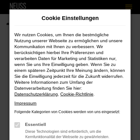
Zum
Cookie Einstellungen
Hauptinhalt
Startseite
Fahrzeugangebote
Fahrzeugbestand
springen
Wir nutzen Cookies, um Ihnen die bestmögliche
Nutzung unserer Webseite zu ermöglichen und unsere
Kommunikation mit Ihnen zu verbessern. Wir
berücksichtigen hierbei Ihre Präferenzen und
Fehler: Network Error
verarbeiten Daten für Marketing und Statistiken nur,
wenn Sie uns Ihre Einwilligung geben. Wenn Sie zu
Beim Laden ist ein Fehler aufgetreten.
einem späteren Zeitpunkt Ihre Meinung ändern, können
Hier sind ein paar Tipps, die dir helfen können:
Sie die Einwilligung jederzeit für die Zukunft widerrufen.
Weitere Informationen zum Umfang der
Überprüfe deine Firewall und deine
Datenverarbeitung finden Sie hier:
Internetverbindung.
Datenschutzerklärung
,
Cookie-Richtlinie
.
Laden andere Webseiten, zum Beispiel
Impressum
deine Suchmaschine?
Folgende Kategorien von Cookies werden von uns eingesetzt:
Prüfe deine Browsererweiterungen.
Essentiell
Manche Erweiterungen, wie Werbeblocker,
Diese Technologien sind erforderlich, um die
können das Laden bestimmter Seiten
Kernfunktionalität der Webseite zu gewährleisten.