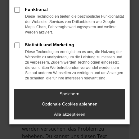
verhindern. Funktioniert die Seite in einem
anderen Browser oder in einem privaten
Funktional
Fenster?
Diese Technologien bieten die bestmögliche Funktionalität
der Webseite. Services von Drittanbietern wie Google
Starte dein Gerät neu.
Maps, Chats, Fahrzeugbewertungssystem und weitere
werden aktiviert.
Das kann manchmal helfen,
vorübergehende Probleme zu beheben.
Statistik und Marketing
Stelle sicher, dass dein Browser und dein
Diese Technologien ermöglichen es uns, die Nutzung der
Webseite zu analysieren, um die Leistung zu messen und
Betriebssystem auf dem neuesten Stand
zu verbessern. Zudem werden Technologien eingesetzt,
sind.
die von dritten Werbetreibenden verwendet werden, um
Veraltete Software birgt nicht nur ein
Sie auf anderen Webseiten zu verfolgen und um Anzeigen
zu schalten, die für Ihre Interessen relevant sind.
Sicherheitsrisiko, sondern kann auch dazu
führen, dass bestimmte Funktionen nicht
Speichern
mehr unterstützt werden.
Optionale Cookies ablehnen
Wende dich an den Webseitenbetreiber.
Wenn du alle oben genannten Schritte
Alle akzeptieren
versucht hast, kontaktiere uns bitte. Wir
werden versuchen, das Problem zu
beheben. Du kannst uns diesen Text