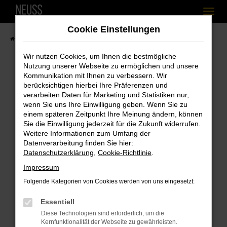
Zum
Cookie Einstellungen
Hauptinhalt
Startseite
Fahrzeugangebote
Fahrzeugbestand
springen
Wir nutzen Cookies, um Ihnen die bestmögliche
Nutzung unserer Webseite zu ermöglichen und unsere
Kommunikation mit Ihnen zu verbessern. Wir
berücksichtigen hierbei Ihre Präferenzen und
Fehler: Network Error
verarbeiten Daten für Marketing und Statistiken nur,
wenn Sie uns Ihre Einwilligung geben. Wenn Sie zu
Beim Laden ist ein Fehler aufgetreten.
einem späteren Zeitpunkt Ihre Meinung ändern, können
Hier sind ein paar Tipps, die dir helfen können:
Sie die Einwilligung jederzeit für die Zukunft widerrufen.
Weitere Informationen zum Umfang der
Überprüfe deine Firewall und deine
Datenverarbeitung finden Sie hier:
Internetverbindung.
Datenschutzerklärung
,
Cookie-Richtlinie
.
Laden andere Webseiten, zum Beispiel
Impressum
deine Suchmaschine?
Folgende Kategorien von Cookies werden von uns eingesetzt:
Prüfe deine Browsererweiterungen.
Essentiell
Manche Erweiterungen, wie Werbeblocker,
Diese Technologien sind erforderlich, um die
können das Laden bestimmter Seiten
Kernfunktionalität der Webseite zu gewährleisten.