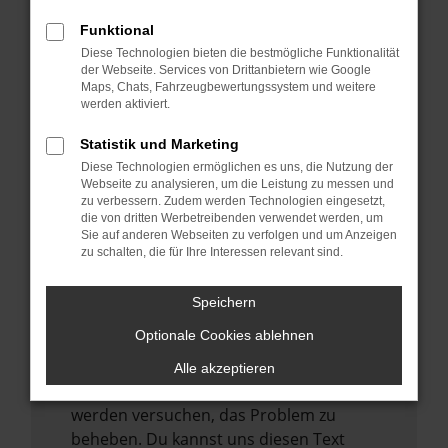
verhindern. Funktioniert die Seite in einem
anderen Browser oder in einem privaten
Funktional
Fenster?
Diese Technologien bieten die bestmögliche Funktionalität
der Webseite. Services von Drittanbietern wie Google
Starte dein Gerät neu.
Maps, Chats, Fahrzeugbewertungssystem und weitere
werden aktiviert.
Das kann manchmal helfen,
vorübergehende Probleme zu beheben.
Statistik und Marketing
Stelle sicher, dass dein Browser und dein
Diese Technologien ermöglichen es uns, die Nutzung der
Webseite zu analysieren, um die Leistung zu messen und
Betriebssystem auf dem neuesten Stand
zu verbessern. Zudem werden Technologien eingesetzt,
sind.
die von dritten Werbetreibenden verwendet werden, um
Veraltete Software birgt nicht nur ein
Sie auf anderen Webseiten zu verfolgen und um Anzeigen
zu schalten, die für Ihre Interessen relevant sind.
Sicherheitsrisiko, sondern kann auch dazu
führen, dass bestimmte Funktionen nicht
Speichern
mehr unterstützt werden.
Optionale Cookies ablehnen
Wende dich an den Webseitenbetreiber.
Wenn du alle oben genannten Schritte
Alle akzeptieren
versucht hast, kontaktiere uns bitte. Wir
werden versuchen, das Problem zu
beheben. Du kannst uns diesen Text