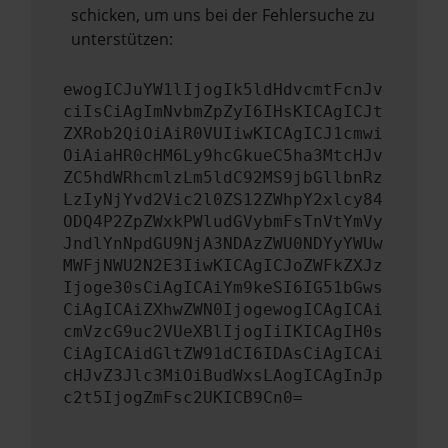
schicken, um uns bei der Fehlersuche zu
unterstützen:
ewogICJuYW1lIjogIk5ldHdvcmtFcnJv
ciIsCiAgImNvbmZpZyI6IHsKICAgICJt
ZXRob2QiOiAiR0VUIiwKICAgICJ1cmwi
OiAiaHR0cHM6Ly9hcGkueC5ha3MtcHJv
ZC5hdWRhcmlzLm5ldC92MS9jbGllbnRz
LzIyNjYvd2Vic2l0ZS12ZWhpY2xlcy84
ODQ4P2ZpZWxkPWludGVybmFsTnVtYmVy
JndlYnNpdGU9NjA3NDAzZWU0NDYyYWUw
MWFjNWU2N2E3IiwKICAgICJoZWFkZXJz
Ijoge30sCiAgICAiYm9keSI6IG51bGws
CiAgICAiZXhwZWN0IjogewogICAgICAi
cmVzcG9uc2VUeXBlIjogIiIKICAgIH0s
CiAgICAidGltZW91dCI6IDAsCiAgICAi
cHJvZ3Jlc3MiOiBudWxsLAogICAgInJp
c2t5IjogZmFsc2UKICB9Cn0=