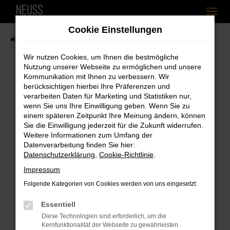
Zum
Cookie Einstellungen
Hauptinhalt
Startseite
Fahrzeugangebote
Fahrzeugbestand
springen
Wir nutzen Cookies, um Ihnen die bestmögliche
Nutzung unserer Webseite zu ermöglichen und unsere
Kommunikation mit Ihnen zu verbessern. Wir
berücksichtigen hierbei Ihre Präferenzen und
Fehler: Network Error
verarbeiten Daten für Marketing und Statistiken nur,
wenn Sie uns Ihre Einwilligung geben. Wenn Sie zu
Beim Laden ist ein Fehler aufgetreten.
einem späteren Zeitpunkt Ihre Meinung ändern, können
Hier sind ein paar Tipps, die dir helfen können:
Sie die Einwilligung jederzeit für die Zukunft widerrufen.
Weitere Informationen zum Umfang der
Überprüfe deine Firewall und deine
Datenverarbeitung finden Sie hier:
Internetverbindung.
Datenschutzerklärung
,
Cookie-Richtlinie
.
Laden andere Webseiten, zum Beispiel
Impressum
deine Suchmaschine?
Folgende Kategorien von Cookies werden von uns eingesetzt:
Prüfe deine Browsererweiterungen.
Essentiell
Manche Erweiterungen, wie Werbeblocker,
Diese Technologien sind erforderlich, um die
können das Laden bestimmter Seiten
Kernfunktionalität der Webseite zu gewährleisten.