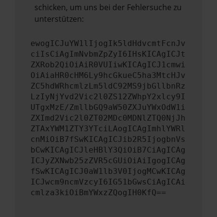
schicken, um uns bei der Fehlersuche zu
unterstützen:
ewogICJuYW1lIjogIk5ldHdvcmtFcnJv
ciIsCiAgImNvbmZpZyI6IHsKICAgICJt
ZXRob2QiOiAiR0VUIiwKICAgICJ1cmwi
OiAiaHR0cHM6Ly9hcGkueC5ha3MtcHJv
ZC5hdWRhcmlzLm5ldC92MS9jbGllbnRz
LzIyNjYvd2Vic2l0ZS12ZWhpY2xlcy9I
UTgxMzE/ZmllbGQ9aW50ZXJuYWxOdW1i
ZXImd2Vic2l0ZT02MDc0MDNlZTQ0NjJh
ZTAxYWM1ZTY3YTciLAogICAgImhlYWRl
cnMiOiB7fSwKICAgICJib2R5IjogbnVs
bCwKICAgICJleHBlY3QiOiB7CiAgICAg
ICJyZXNwb25zZVR5cGUiOiAiIgogICAg
fSwKICAgICJ0aW1lb3V0IjogMCwKICAg
ICJwcm9ncmVzcyI6IG51bGwsCiAgICAi
cmlza3kiOiBmYWxzZQogIH0KfQ==