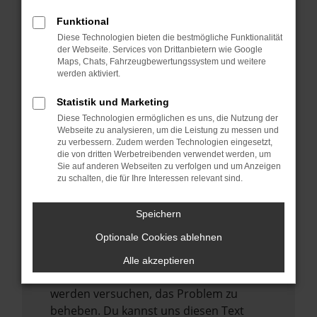
verhindern. Funktioniert die Seite in einem
anderen Browser oder in einem privaten
Funktional
Fenster?
Diese Technologien bieten die bestmögliche Funktionalität
der Webseite. Services von Drittanbietern wie Google
Starte dein Gerät neu.
Maps, Chats, Fahrzeugbewertungssystem und weitere
werden aktiviert.
Das kann manchmal helfen,
vorübergehende Probleme zu beheben.
Statistik und Marketing
Stelle sicher, dass dein Browser und dein
Diese Technologien ermöglichen es uns, die Nutzung der
Webseite zu analysieren, um die Leistung zu messen und
Betriebssystem auf dem neuesten Stand
zu verbessern. Zudem werden Technologien eingesetzt,
sind.
die von dritten Werbetreibenden verwendet werden, um
Veraltete Software birgt nicht nur ein
Sie auf anderen Webseiten zu verfolgen und um Anzeigen
zu schalten, die für Ihre Interessen relevant sind.
Sicherheitsrisiko, sondern kann auch dazu
führen, dass bestimmte Funktionen nicht
Speichern
mehr unterstützt werden.
Optionale Cookies ablehnen
Wende dich an den Webseitenbetreiber.
Wenn du alle oben genannten Schritte
Alle akzeptieren
versucht hast, kontaktiere uns bitte. Wir
werden versuchen, das Problem zu
beheben. Du kannst uns diesen Text