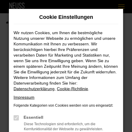
Zum
Cookie Einstellungen
Hauptinhalt
Startseite
Fahrzeugangebote
Fahrzeugbestand
springen
Wir nutzen Cookies, um Ihnen die bestmögliche
Nutzung unserer Webseite zu ermöglichen und unsere
Kommunikation mit Ihnen zu verbessern. Wir
berücksichtigen hierbei Ihre Präferenzen und
Fehler: Network Error
verarbeiten Daten für Marketing und Statistiken nur,
wenn Sie uns Ihre Einwilligung geben. Wenn Sie zu
Beim Laden ist ein Fehler aufgetreten.
einem späteren Zeitpunkt Ihre Meinung ändern, können
Hier sind ein paar Tipps, die dir helfen können:
Sie die Einwilligung jederzeit für die Zukunft widerrufen.
Weitere Informationen zum Umfang der
Überprüfe deine Firewall und deine
Datenverarbeitung finden Sie hier:
Internetverbindung.
Datenschutzerklärung
,
Cookie-Richtlinie
.
Laden andere Webseiten, zum Beispiel
Impressum
deine Suchmaschine?
Folgende Kategorien von Cookies werden von uns eingesetzt:
Prüfe deine Browsererweiterungen.
Essentiell
Manche Erweiterungen, wie Werbeblocker,
Diese Technologien sind erforderlich, um die
können das Laden bestimmter Seiten
Kernfunktionalität der Webseite zu gewährleisten.