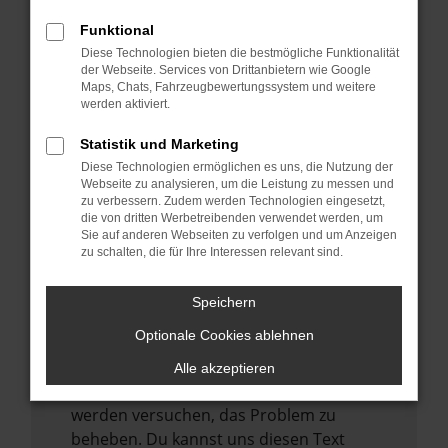
verhindern. Funktioniert die Seite in einem
anderen Browser oder in einem privaten
Funktional
Fenster?
Diese Technologien bieten die bestmögliche Funktionalität
der Webseite. Services von Drittanbietern wie Google
Starte dein Gerät neu.
Maps, Chats, Fahrzeugbewertungssystem und weitere
werden aktiviert.
Das kann manchmal helfen,
vorübergehende Probleme zu beheben.
Statistik und Marketing
Stelle sicher, dass dein Browser und dein
Diese Technologien ermöglichen es uns, die Nutzung der
Webseite zu analysieren, um die Leistung zu messen und
Betriebssystem auf dem neuesten Stand
zu verbessern. Zudem werden Technologien eingesetzt,
sind.
die von dritten Werbetreibenden verwendet werden, um
Veraltete Software birgt nicht nur ein
Sie auf anderen Webseiten zu verfolgen und um Anzeigen
zu schalten, die für Ihre Interessen relevant sind.
Sicherheitsrisiko, sondern kann auch dazu
führen, dass bestimmte Funktionen nicht
Speichern
mehr unterstützt werden.
Optionale Cookies ablehnen
Wende dich an den Webseitenbetreiber.
Wenn du alle oben genannten Schritte
Alle akzeptieren
versucht hast, kontaktiere uns bitte. Wir
werden versuchen, das Problem zu
beheben. Du kannst uns diesen Text