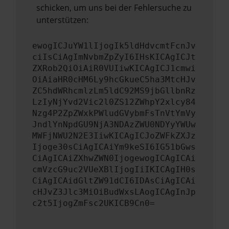
schicken, um uns bei der Fehlersuche zu
unterstützen:
ewogICJuYW1lIjogIk5ldHdvcmtFcnJv
ciIsCiAgImNvbmZpZyI6IHsKICAgICJt
ZXRob2QiOiAiR0VUIiwKICAgICJ1cmwi
OiAiaHR0cHM6Ly9hcGkueC5ha3MtcHJv
ZC5hdWRhcmlzLm5ldC92MS9jbGllbnRz
LzIyNjYvd2Vic2l0ZS12ZWhpY2xlcy84
Nzg4P2ZpZWxkPWludGVybmFsTnVtYmVy
JndlYnNpdGU9NjA3NDAzZWU0NDYyYWUw
MWFjNWU2N2E3IiwKICAgICJoZWFkZXJz
Ijoge30sCiAgICAiYm9keSI6IG51bGws
CiAgICAiZXhwZWN0IjogewogICAgICAi
cmVzcG9uc2VUeXBlIjogIiIKICAgIH0s
CiAgICAidGltZW91dCI6IDAsCiAgICAi
cHJvZ3Jlc3MiOiBudWxsLAogICAgInJp
c2t5IjogZmFsc2UKICB9Cn0=