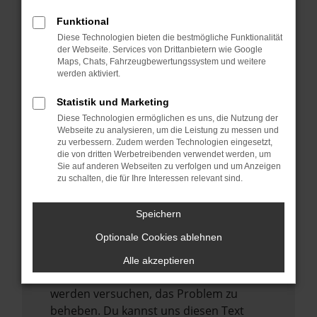
verhindern. Funktioniert die Seite in einem
anderen Browser oder in einem privaten
Funktional
Fenster?
Diese Technologien bieten die bestmögliche Funktionalität
der Webseite. Services von Drittanbietern wie Google
Starte dein Gerät neu.
Maps, Chats, Fahrzeugbewertungssystem und weitere
werden aktiviert.
Das kann manchmal helfen,
vorübergehende Probleme zu beheben.
Statistik und Marketing
Stelle sicher, dass dein Browser und dein
Diese Technologien ermöglichen es uns, die Nutzung der
Webseite zu analysieren, um die Leistung zu messen und
Betriebssystem auf dem neuesten Stand
zu verbessern. Zudem werden Technologien eingesetzt,
sind.
die von dritten Werbetreibenden verwendet werden, um
Veraltete Software birgt nicht nur ein
Sie auf anderen Webseiten zu verfolgen und um Anzeigen
zu schalten, die für Ihre Interessen relevant sind.
Sicherheitsrisiko, sondern kann auch dazu
führen, dass bestimmte Funktionen nicht
Speichern
mehr unterstützt werden.
Optionale Cookies ablehnen
Wende dich an den Webseitenbetreiber.
Wenn du alle oben genannten Schritte
Alle akzeptieren
versucht hast, kontaktiere uns bitte. Wir
werden versuchen, das Problem zu
beheben. Du kannst uns diesen Text