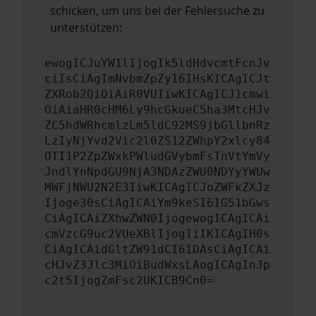
schicken, um uns bei der Fehlersuche zu
unterstützen:
ewogICJuYW1lIjogIk5ldHdvcmtFcnJv
ciIsCiAgImNvbmZpZyI6IHsKICAgICJt
ZXRob2QiOiAiR0VUIiwKICAgICJ1cmwi
OiAiaHR0cHM6Ly9hcGkueC5ha3MtcHJv
ZC5hdWRhcmlzLm5ldC92MS9jbGllbnRz
LzIyNjYvd2Vic2l0ZS12ZWhpY2xlcy84
OTI1P2ZpZWxkPWludGVybmFsTnVtYmVy
JndlYnNpdGU9NjA3NDAzZWU0NDYyYWUw
MWFjNWU2N2E3IiwKICAgICJoZWFkZXJz
Ijoge30sCiAgICAiYm9keSI6IG51bGws
CiAgICAiZXhwZWN0IjogewogICAgICAi
cmVzcG9uc2VUeXBlIjogIiIKICAgIH0s
CiAgICAidGltZW91dCI6IDAsCiAgICAi
cHJvZ3Jlc3MiOiBudWxsLAogICAgInJp
c2t5IjogZmFsc2UKICB9Cn0=