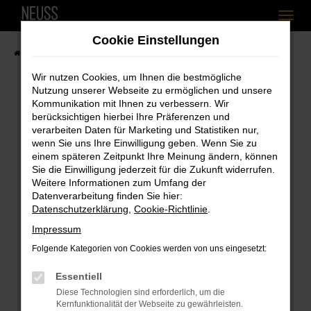
Zum
Cookie Einstellungen
Hauptinhalt
Startseite
Fahrzeugangebote
Fahrzeugbestand
springen
Wir nutzen Cookies, um Ihnen die bestmögliche
Nutzung unserer Webseite zu ermöglichen und unsere
Kommunikation mit Ihnen zu verbessern. Wir
berücksichtigen hierbei Ihre Präferenzen und
Fehler: Network Error
verarbeiten Daten für Marketing und Statistiken nur,
wenn Sie uns Ihre Einwilligung geben. Wenn Sie zu
Beim Laden ist ein Fehler aufgetreten.
einem späteren Zeitpunkt Ihre Meinung ändern, können
Hier sind ein paar Tipps, die dir helfen können:
Sie die Einwilligung jederzeit für die Zukunft widerrufen.
Weitere Informationen zum Umfang der
Überprüfe deine Firewall und deine
Datenverarbeitung finden Sie hier:
Internetverbindung.
Datenschutzerklärung
,
Cookie-Richtlinie
.
Laden andere Webseiten, zum Beispiel
Impressum
deine Suchmaschine?
Folgende Kategorien von Cookies werden von uns eingesetzt:
Prüfe deine Browsererweiterungen.
Essentiell
Manche Erweiterungen, wie Werbeblocker,
Diese Technologien sind erforderlich, um die
können das Laden bestimmter Seiten
Kernfunktionalität der Webseite zu gewährleisten.