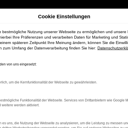
Cookie Einstellungen
ie bestmögliche Nutzung unserer Webseite zu ermöglichen und unsere
hierbei Ihre Präferenzen und verarbeiten Daten für Marketing und Stati
einem späteren Zeitpunkt Ihre Meinung ändern, können Sie die Einwillig
en zum Umfang der Datenverarbeitung finden Sie hier:
Datenschutzerkl
en von uns eingesetzt:
rbindung.
rlich, um die Kernfunktionalität der Webseite zu gewährleisten.
hmaschine?
estmögliche Funktionalität der Webseite. Services von Drittanbietern wie Google 
das Laden bestimmter Seiten verhindern. Funktioniert die
eitere werden aktiviert.
 es uns, die Nutzung der Webseite zu analysieren, um die Leistung zu messen u
bleme zu beheben.