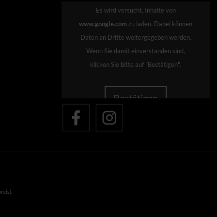
Es wird versucht, Inhalte von
www.google.com
zu laden. Dabei können
Daten an Dritte weitergegeben werden.
Wenn Sie damit einverstanden sind,
klicken Sie bitte auf "Bestätigen".
Bestätigen
reis).