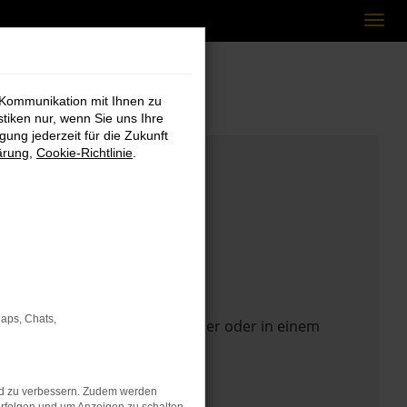
 Kommunikation mit Ihnen zu
stiken nur, wenn Sie uns Ihre
ung jederzeit für die Zukunft
ärung
,
Cookie-Richtlinie
.
Maps, Chats,
 Seite in einem anderen Browser oder in einem
nd zu verbessern. Zudem werden