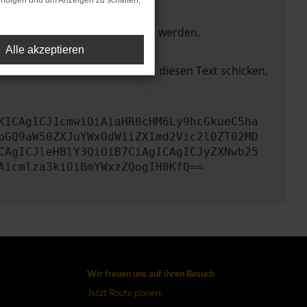
rfolgen und um Anzeigen zu schalten,
ktionen nicht mehr unterstützt werden.
Alle akzeptieren
lem zu beheben. Du kannst uns diesen Text schicken,
KICAgICJ1cmwiOiAiaHR0cHM6Ly9hcGkueC5ha
bGQ9aW50ZXJuYWxOdW1iZXImd2Vic2l0ZT02MD
CAgICJleHBlY3QiOiB7CiAgICAgICJyZXNwb25
Aicmlza3kiOiBmYWxzZQogIH0KfQ==
Wir freuen uns auf ihren Besuch
Jetzt Route planen: