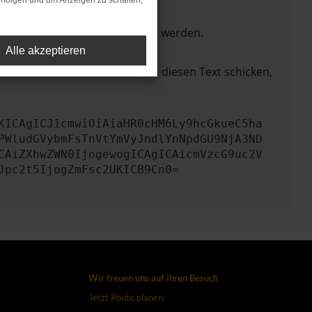
rfolgen und um Anzeigen zu schalten,
ktionen nicht mehr unterstützt werden.
Alle akzeptieren
lem zu beheben. Du kannst uns diesen Text schicken,
KICAgICJ1cmwiOiAiaHR0cHM6Ly9hcGkueC5ha
PWludGVybmFsTnVtYmVyJndlYnNpdGU9NjA3ND
CAiZXhwZWN0IjogewogICAgICAicmVzcG9uc2V
Jpc2t5IjogZmFsc2UKICB9Cn0=
Wir freuen uns auf ihren Besuch
Jetzt Route planen: