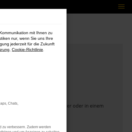
 Kommunikation mit Ihnen zu
stiken nur, wenn Sie uns Ihre
ung jederzeit für die Zukunft
ärung
,
Cookie-Richtlinie
.
Maps, Chats,
 Seite in einem anderen Browser oder in einem
nd zu verbessern. Zudem werden