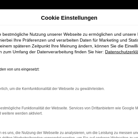
Cookie Einstellungen
ie bestmögliche Nutzung unserer Webseite zu ermöglichen und unsere
hierbei Ihre Präferenzen und verarbeiten Daten für Marketing und Stati
einem späteren Zeitpunkt Ihre Meinung ändern, können Sie die Einwillig
en zum Umfang der Datenverarbeitung finden Sie hier:
Datenschutzerkl
en von uns eingesetzt:
rbindung.
rlich, um die Kernfunktionalität der Webseite zu gewährleisten.
hmaschine?
estmögliche Funktionalität der Webseite. Services von Drittanbietern wie Google 
das Laden bestimmter Seiten verhindern. Funktioniert die
eitere werden aktiviert.
 es uns, die Nutzung der Webseite zu analysieren, um die Leistung zu messen u
bleme zu beheben.