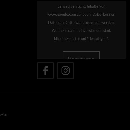
Es wird versucht, Inhalte von
www.google.com
zu laden. Dabei können
Daten an Dritte weitergegeben werden.
Wenn Sie damit einverstanden sind,
klicken Sie bitte auf "Bestätigen".
Bestätigen
reis).