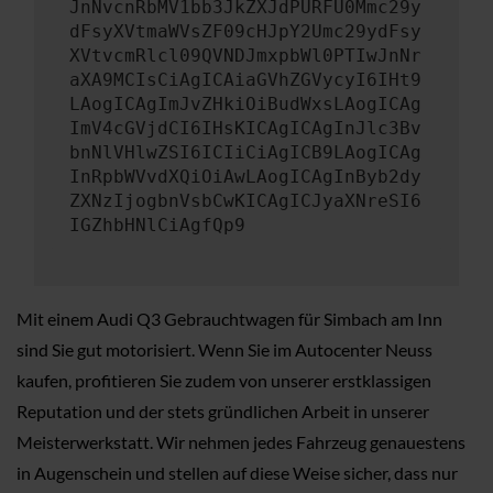
JnNvcnRbMV1bb3JkZXJdPURFU0Mmc29y
dFsyXVtmaWVsZF09cHJpY2Umc29ydFsy
XVtvcmRlcl09QVNDJmxpbWl0PTIwJnNr
aXA9MCIsCiAgICAiaGVhZGVycyI6IHt9
LAogICAgImJvZHkiOiBudWxsLAogICAg
ImV4cGVjdCI6IHsKICAgICAgInJlc3Bv
bnNlVHlwZSI6ICIiCiAgICB9LAogICAg
InRpbWVvdXQiOiAwLAogICAgInByb2dy
ZXNzIjogbnVsbCwKICAgICJyaXNreSI6
IGZhbHNlCiAgfQp9
Mit einem Audi Q3 Gebrauchtwagen für Simbach am Inn
sind Sie gut motorisiert. Wenn Sie im Autocenter Neuss
kaufen, profitieren Sie zudem von unserer erstklassigen
Reputation und der stets gründlichen Arbeit in unserer
Meisterwerkstatt. Wir nehmen jedes Fahrzeug genauestens
in Augenschein und stellen auf diese Weise sicher, dass nur