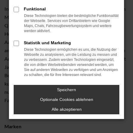
In Simbach am Inn und Umgebung existieren eine Reihe von
Funktional
Diese Technologien bieten die bestmögliche Funktionalität
Menschen, die in den letzten Jahren und Jahrzehnten Audi
der Webseite. Services von Drittanbietern wie Google
Q3 Gebrauchtwagen oder ein anderes Modell dieses
Maps, Chats, Fahrzeugbewertungssystem und weitere
werden aktiviert.
Herstellers bei uns gekauft hat. Dies liegt daran, dass das
Autocenter Neuss bereits seit 1925 in der Region Simbach
Statistik und Marketing
am Inn vertreten ist und somit eines der traditionsreichsten
Diese Technologien ermöglichen es uns, die Nutzung der
Webseite zu analysieren, um die Leistung zu messen und
Autohäuser der gesamten Umgebung ist. Wir verkaufen seit
zu verbessern. Zudem werden Technologien eingesetzt,
die von dritten Werbetreibenden verwendet werden, um
Jahrzehnten Audi Q3 Gebrauchtwagen und schreiben
Sie auf anderen Webseiten zu verfolgen und um Anzeigen
Beratung so groß, wie es nur geht. Begeben Sie sich in die
zu schalten, die für Ihre Interessen relevant sind.
kundigen Hände unserer Beraterinnen und Berater und
Speichern
nutzen Sie die vielen Vorteile, die nur ein
Optionale Cookies ablehnen
Familienunternehmen wie das unsrige gewähren kann.
Alle akzeptieren
Marken