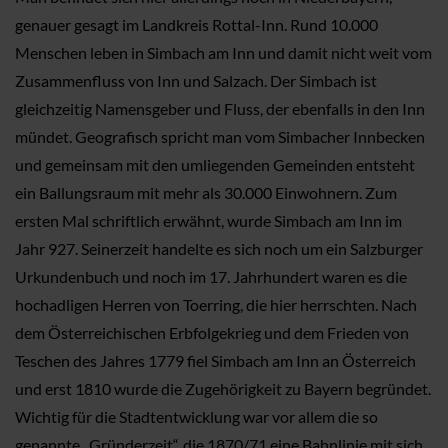
genauer gesagt im Landkreis Rottal-Inn. Rund 10.000
Menschen leben in Simbach am Inn und damit nicht weit vom
Zusammenfluss von Inn und Salzach. Der Simbach ist
gleichzeitig Namensgeber und Fluss, der ebenfalls in den Inn
mündet. Geografisch spricht man vom Simbacher Innbecken
und gemeinsam mit den umliegenden Gemeinden entsteht
ein Ballungsraum mit mehr als 30.000 Einwohnern. Zum
ersten Mal schriftlich erwähnt, wurde Simbach am Inn im
Jahr 927. Seinerzeit handelte es sich noch um ein Salzburger
Urkundenbuch und noch im 17. Jahrhundert waren es die
hochadligen Herren von Toerring, die hier herrschten. Nach
dem Österreichischen Erbfolgekrieg und dem Frieden von
Teschen des Jahres 1779 fiel Simbach am Inn an Österreich
und erst 1810 wurde die Zugehörigkeit zu Bayern begründet.
Wichtig für die Stadtentwicklung war vor allem die so
genannte „Gründerzeit“, die 1870/71 eine Bahnlinie mit sich