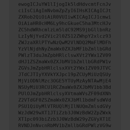
ewogICJuYW1lIjogIk5ldHdvcmtFcnJv
ciIsCiAgImNvbmZpZyI6IHsKICAgICJt
ZXRob2QiOiAiR0VUIiwKICAgICJ1cmwi
OiAiaHR0cHM6Ly9hcGkueC5ha3MtcHJv
ZC5hdWRhcmlzLm5ldC92MS9jbGllbnRz
LzIyNjYvd2Vic2l0ZS12ZWhpY2xlcz93
ZWJzaXRlPTYwNzQwM2VlNDQ2MmFlMDFh
YzVlNjdhNyZmaWx0ZXJbMF1bZmllbGRd
PWlzT3duJmZpbHRlclswXVt2YWx1ZV09
dHJ1ZSZmaWx0ZXJbMV1bZmllbGRdPW1v
ZGVsJmZpbHRlclsxXVt2YWx1ZV09JTVC
JTdCJTIyYXVkYXJpc19pZCUyMiUzQSUy
MjViODNlMzc3OGE5YTUyMzAyNTAwMjE4
NSUyMiU3RCU1RCZmaWx0ZXJbMV1bb3Bd
PUlOJmZpbHRlclsyXVtmaWVsZF09dXNh
Z2VTdGF0ZSZmaWx0ZXJbMl1bdmFsdWVd
PSU1QiUyMlVTRUQlMjIlNUQmZmlsdGVy
WzJdW29wXT1JTiZzb3J0WzBdW2ZpZWxk
XT1pc093biZzb3J0WzBdW29yZGVyXT1E
RVNDJnNvcnRbMV1bZmllbGRdPWlzVG9w