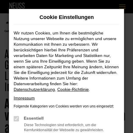
Zum
Cookie Einstellungen
Hauptinhalt
Startseite
Simbach am Inn
Audi
Audi Q3
Audi Simbach am Inn, Audi Q3
springen
Gebrauchtwagen Angebote mit Lieferservice nach Simbach am Inn
Wir nutzen Cookies, um Ihnen die bestmögliche
Nutzung unserer Webseite zu ermöglichen und unsere
Kommunikation mit Ihnen zu verbessern. Wir
Audi Simbach am Inn, Audi Q3
berücksichtigen hierbei Ihre Präferenzen und
verarbeiten Daten für Marketing und Statistiken nur,
Gebrauchtwagen Angebote mit
wenn Sie uns Ihre Einwilligung geben. Wenn Sie zu
einem späteren Zeitpunkt Ihre Meinung ändern, können
Lieferservice nach Simbach am
Sie die Einwilligung jederzeit für die Zukunft widerrufen.
Weitere Informationen zum Umfang der
Inn
Datenverarbeitung finden Sie hier:
Datenschutzerklärung
,
Cookie-Richtlinie
.
Audi Q3 Gebrauchtwagen –
Impressum
Folgende Kategorien von Cookies werden von uns eingesetzt:
voller Vertrauen in Simbach
Essentiell
am Inn zugreifen
Diese Technologien sind erforderlich, um die
Kernfunktionalität der Webseite zu gewährleisten.