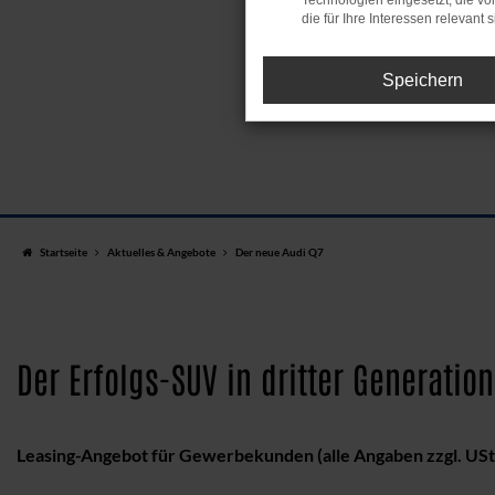
Technologien eingesetzt, die v
die für Ihre Interessen relevant s
Speichern
Startseite
Aktuelles & Angebote
Der neue Audi Q7
Der Erfolgs-SUV in dritter Generation 
Leasing-Angebot für Gewerbekunden (alle Angaben zzgl. USt