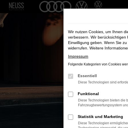
Zum
Hauptinhalt
springen
Wir nutzen Cookies, um Ihnen d
verbessern. Wir berücksichtigen 
Einwilligung geben. Wenn Sie zu 
widerrufen. Weitere Information
Impressum
Folgende Kategorien von Cookies werd
Essentiell
Der neue 
Diese Technologien sind erforde
Funktional
Diese Technologien bieten die b
Fahrzeugbewertungssystem und w
Statistik und Marketing
Diese Technologien ermöglichen