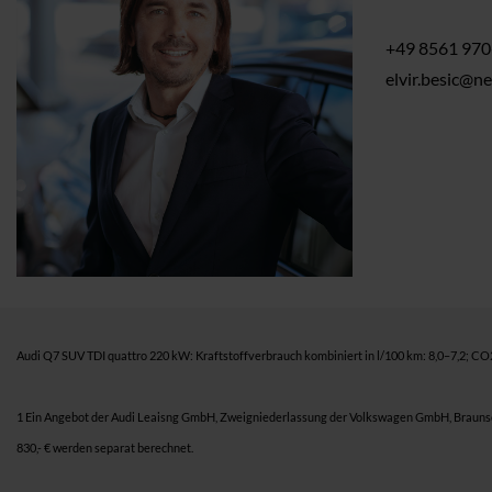
+49 8561 970
elvir.besic@n
Audi Q7 SUV TDI quattro 220 kW: Kraftstoffverbrauch kombiniert in l/100 km: 8,0–7,2; C
1 Ein Angebot der Audi Leaisng GmbH, Zweigniederlassung der Volkswagen GmbH, Braunschw
830,- € werden separat berechnet.