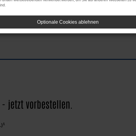
on dritten Werbetreibenden verwendet werden, um Sie auf anderen Webseiten zu ve
ind.
Optionale Cookies ablehnen
- jetzt vorbestellen.
1
.)