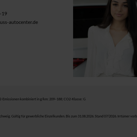
-19
euss-autocenter.de
O2-Emissionen kombiniert in g/km: 209–188; CO2-Klasse: G
eig. Gültig für gewerbliche Einzelkunden. Bis zum 31.08.2026. Stand 07/2026. Irrtümer vor