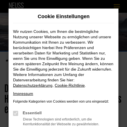
Zum
Cookie Einstellungen
Hauptinhalt
springen
RS like never before
Wir nutzen Cookies, um Ihnen die bestmögliche
Nutzung unserer Webseite zu ermöglichen und unsere
Der neue Audi RS 5.
Kommunikation mit Ihnen zu verbessern. Wir
berücksichtigen hierbei Ihre Präferenzen und
verarbeiten Daten für Marketing und Statistiken nur,
wenn Sie uns Ihre Einwilligung geben. Wenn Sie zu
Startseite
Aktuelles & Angebote
RS like never before
einem späteren Zeitpunkt Ihre Meinung ändern, können
Sie die Einwilligung jederzeit für die Zukunft widerrufen.
Weitere Informationen zum Umfang der
Datenverarbeitung finden Sie hier:
Das erste RS-Modell mit Plug-in-
Datenschutzerklärung
,
Cookie-Richtlinie
.
Impressum
Hybrid-Technologie - jetzt bei uns
Folgende Kategorien von Cookies werden von uns eingesetzt:
erleben.
Essentiell
Diese Technologien sind erforderlich, um die
Kernfunktionalität der Webseite zu gewährleisten.