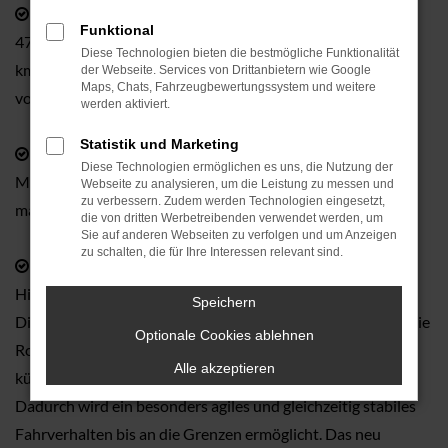
Erster Hochleistungs-Plug-in-Hybrid von Audi Sport:
Funktional
470 kW (639 PS) maximale Systemleistung, optional 285
Diese Technologien bieten die bestmögliche Funktionalität
km/h Topspeed und alltagstaugliche elektrische Reichweite
der Webseite. Services von Drittanbietern wie Google
Maps, Chats, Fahrzeugbewertungssystem und weitere
von mehr als 80 km im Stadtverkehr
werden aktiviert.
Statistik und Marketing
Unverkennbar RS:
breitere Karosserie, abgedunkelte
Diese Technologien ermöglichen es uns, die Nutzung der
Matrix LED-Scheinwerfer, RS-Sportabgasanlage und
Webseite zu analysieren, um die Leistung zu messen und
zu verbessern. Zudem werden Technologien eingesetzt,
markante Details im Interieur
die von dritten Werbetreibenden verwendet werden, um
Sie auf anderen Webseiten zu verfolgen und um Anzeigen
zu schalten, die für Ihre Interessen relevant sind.
Weltneuheit:
quattro mit Dynamic Torque Control im
Hinterachsgetriebe für Handling auf völlig neuem Niveau.
Speichern
Diese innovative Technologie übernimmt gewissermaßen die
Optionale Cookies ablehnen
Rolle eines unsichtbaren Dirigenten, der die Kräfte in
Alle akzeptieren
kürzester Zeit präzise zwischen den Hinterrädern verteilt.
Dadurch wird ein besonders agiles und gleichzeitig stabiles
Fahrverhalten bis an die Grenzen ermöglicht. Das neu