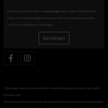
Es wird versucht, Inhalte von
www.google.com
zu laden. Dabei können
Daten an Dritte weitergegeben werden. Wenn Sie damit einverstanden
sind, klicken Sie bitte auf "Bestätigen".
Bestätigen
1
Ehemaliger Neupreis (Unverbindliche Preisempfehlung des Herstellers am Tag der
Erstzulassung).
Der errechnete Preisvorteil sowie die angegebene Ersparnis errechnet sich gegenüber