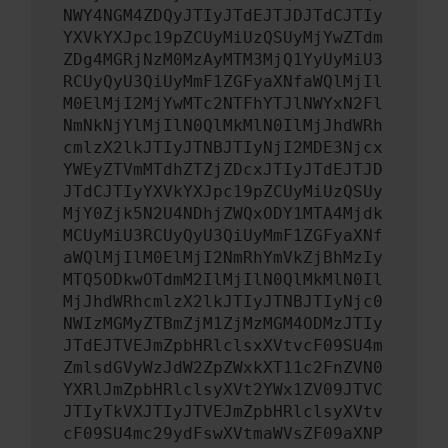
NWY4NGM4ZDQyJTIyJTdEJTJDJTdCJTIy
YXVkYXJpc19pZCUyMiUzQSUyMjYwZTdm
ZDg4MGRjNzM0MzAyMTM3MjQ1YyUyMiU3
RCUyQyU3QiUyMmF1ZGFyaXNfaWQlMjIl
M0ElMjI2MjYwMTc2NTFhYTJlNWYxN2Fl
NmNkNjYlMjIlN0QlMkMlN0IlMjJhdWRh
cmlzX2lkJTIyJTNBJTIyNjI2MDE3Njcx
YWEyZTVmMTdhZTZjZDcxJTIyJTdEJTJD
JTdCJTIyYXVkYXJpc19pZCUyMiUzQSUy
MjY0Zjk5N2U4NDhjZWQxODY1MTA4Mjdk
MCUyMiU3RCUyQyU3QiUyMmF1ZGFyaXNf
aWQlMjIlM0ElMjI2NmRhYmVkZjBhMzIy
MTQ5ODkwOTdmM2IlMjIlN0QlMkMlN0Il
MjJhdWRhcmlzX2lkJTIyJTNBJTIyNjc0
NWIzMGMyZTBmZjM1ZjMzMGM4ODMzJTIy
JTdEJTVEJmZpbHRlclsxXVtvcF09SU4m
ZmlsdGVyWzJdW2ZpZWxkXT11c2FnZVN0
YXRlJmZpbHRlclsyXVt2YWx1ZV09JTVC
JTIyTkVXJTIyJTVEJmZpbHRlclsyXVtv
cF09SU4mc29ydFswXVtmaWVsZF09aXNP