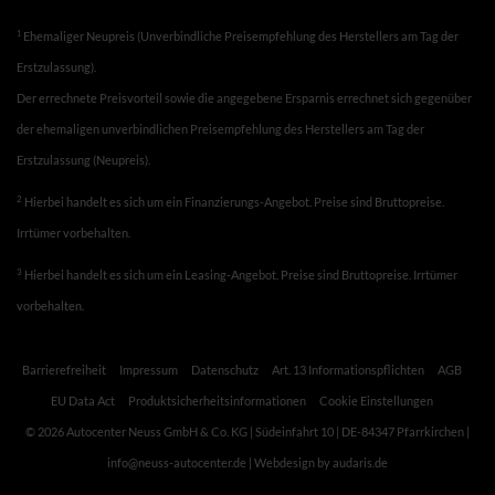
1
Ehemaliger Neupreis (Unverbindliche Preisempfehlung des Herstellers am Tag der
Erstzulassung).
Der errechnete Preisvorteil sowie die angegebene Ersparnis errechnet sich gegenüber
der ehemaligen unverbindlichen Preisempfehlung des Herstellers am Tag der
Erstzulassung (Neupreis).
2
Hierbei handelt es sich um ein Finanzierungs-Angebot. Preise sind Bruttopreise.
Irrtümer vorbehalten.
3
Hierbei handelt es sich um ein Leasing-Angebot. Preise sind Bruttopreise. Irrtümer
vorbehalten.
Barrierefreiheit
Impressum
Datenschutz
Art. 13 Informationspflichten
AGB
EU Data Act
Produktsicherheitsinformationen
Cookie Einstellungen
© 2026 Autocenter Neuss GmbH & Co. KG | Südeinfahrt 10 | DE-84347 Pfarrkirchen |
info@neuss-autocenter.de |
Webdesign by audaris.de