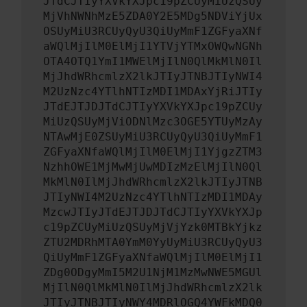
JTdCJTIyYXVkYXJpc19pZCUyMiUzQSUy
MjVhNWNhMzE5ZDA0Y2E5MDg5NDViYjUx
OSUyMiU3RCUyQyU3QiUyMmF1ZGFyaXNf
aWQlMjIlM0ElMjI1YTVjYTMxOWQwNGNh
OTA4OTQ1YmI1MWElMjIlN0QlMkMlN0Il
MjJhdWRhcmlzX2lkJTIyJTNBJTIyNWI4
M2UzNzc4YTlhNTIzMDI1MDAxYjRiJTIy
JTdEJTJDJTdCJTIyYXVkYXJpc19pZCUy
MiUzQSUyMjViODNlMzc3OGE5YTUyMzAy
NTAwMjE0ZSUyMiU3RCUyQyU3QiUyMmF1
ZGFyaXNfaWQlMjIlM0ElMjI1YjgzZTM3
NzhhOWE1MjMwMjUwMDIzMzElMjIlN0Ql
MkMlN0IlMjJhdWRhcmlzX2lkJTIyJTNB
JTIyNWI4M2UzNzc4YTlhNTIzMDI1MDAy
MzcwJTIyJTdEJTJDJTdCJTIyYXVkYXJp
c19pZCUyMiUzQSUyMjVjYzk0MTBkYjkz
ZTU2MDRhMTA0YmM0YyUyMiU3RCUyQyU3
QiUyMmF1ZGFyaXNfaWQlMjIlM0ElMjI1
ZDg0ODgyMmI5M2U1NjM1MzMwNWE5MGUl
MjIlN0QlMkMlN0IlMjJhdWRhcmlzX2lk
JTIyJTNBJTIyNWY4MDRlOGQ4YWFkMDQ0