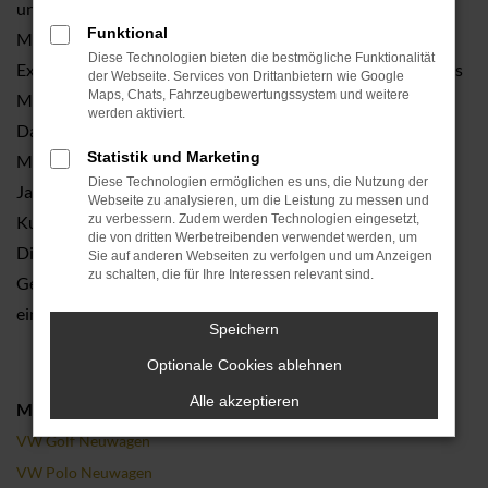
und geben Ihnen Tipps hinsichtlich Lackierung,
Funktional
Motorisierung oder auch der Frage nach den passenden
Diese Technologien bieten die bestmögliche Funktionalität
Extras und Assistenzsystemen. Sie möchten wissen, welches
der Webseite. Services von Drittanbietern wie Google
Maps, Chats, Fahrzeugbewertungssystem und weitere
Modell zu Ihnen und Ihren Mobilitätsvorstellungen passt?
werden aktiviert.
Dann sprechen Sie uns an, denn VW Neuwagen sind unser
Statistik und Marketing
Metier. Das Autocenter Neuss existiert seit mehr als 95
Diese Technologien ermöglichen es uns, die Nutzung der
Jahren. Seit dieser Zeit sind wir für unsere Kundinnen und
Webseite zu analysieren, um die Leistung zu messen und
Kunden da und rücken. Beratung und individuelle
zu verbessern. Zudem werden Technologien eingesetzt,
die von dritten Werbetreibenden verwendet werden, um
Dienstleistungen in den Vordergrund. Und das seit vier
Sie auf anderen Webseiten zu verfolgen und um Anzeigen
zu schalten, die für Ihre Interessen relevant sind.
Generation in einem funktionierenden und perfekt
eingespielten Familienbetrieb.
Speichern
Optionale Cookies ablehnen
Alle akzeptieren
Modelle
VW Golf Neuwagen
VW Polo Neuwagen