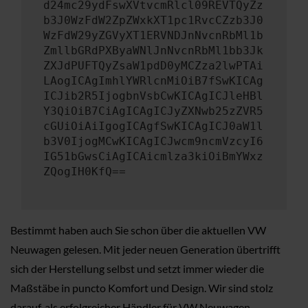
d24mc29ydFswXVtvcmRlcl09REVTQyZz
b3J0WzFdW2ZpZWxkXT1pc1RvcCZzb3J0
WzFdW29yZGVyXT1ERVNDJnNvcnRbMl1b
ZmllbGRdPXByaWNlJnNvcnRbMl1bb3Jk
ZXJdPUFTQyZsaW1pdD0yMCZza2lwPTAi
LAogICAgImhlYWRlcnMiOiB7fSwKICAg
ICJib2R5IjogbnVsbCwKICAgICJleHBl
Y3QiOiB7CiAgICAgICJyZXNwb25zZVR5
cGUiOiAiIgogICAgfSwKICAgICJ0aW1l
b3V0IjogMCwKICAgICJwcm9ncmVzcyI6
IG51bGwsCiAgICAicmlza3kiOiBmYWxz
ZQogIH0KfQ==
Bestimmt haben auch Sie schon über die aktuellen VW
Neuwagen gelesen. Mit jeder neuen Generation übertrifft
sich der Herstellung selbst und setzt immer wieder die
Maßstäbe in puncto Komfort und Design. Wir sind stolz
darauf, als erfolgreicher Händler für VW Neuwagen