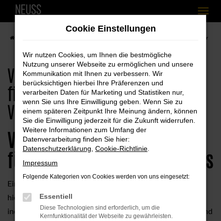
Zum
Cookie Einstellungen
Hauptinhalt
Startseite
VW
VW Neuwagen leasen, finanzieren einfach bei Ihrem VW Händler
springen
Wir nutzen Cookies, um Ihnen die bestmögliche
Nutzung unserer Webseite zu ermöglichen und unsere
VW Neuwagen leasen,
Kommunikation mit Ihnen zu verbessern. Wir
berücksichtigen hierbei Ihre Präferenzen und
finanzieren einfach bei Ihrem
verarbeiten Daten für Marketing und Statistiken nur,
wenn Sie uns Ihre Einwilligung geben. Wenn Sie zu
VW Händler
einem späteren Zeitpunkt Ihre Meinung ändern, können
Sie die Einwilligung jederzeit für die Zukunft widerrufen.
Weitere Informationen zum Umfang der
VW Neuwagen – viele Wege
Datenverarbeitung finden Sie hier:
Datenschutzerklärung
,
Cookie-Richtlinie
.
führen ins Autocenter Neuss
Impressum
Folgende Kategorien von Cookies werden von uns eingesetzt:
Ein VW Neuwagen ist qualitativ herausragend. Wer sich
hierfür entscheidet, profitiert zudem von einem rundum
Essentiell
Diese Technologien sind erforderlich, um die
individuellem Fahrzeug. Gerne unterstützen wir Sie beratend
Kernfunktionalität der Webseite zu gewährleisten.