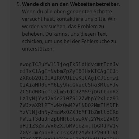
Wende dich an den Webseitenbetreiber.
Wenn du alle oben genannten Schritte
versucht hast, kontaktiere uns bitte. Wir
werden versuchen, das Problem zu
beheben. Du kannst uns diesen Text
schicken, um uns bei der Fehlersuche zu
unterstützen:
ewogICJuYW1lIjogIk5ldHdvcmtFcnJv
ciIsCiAgImNvbmZpZyI6IHsKICAgICJt
ZXRob2QiOiAiR0VUIiwKICAgICJ1cmwi
OiAiaHR0cHM6Ly9hcGkueC5ha3MtcHJv
ZC5hdWRhcmlzLm5ldC92MS9jbGllbnRz
LzIyNjYvd2Vic2l0ZS12ZWhpY2xlcz93
ZWJzaXRlPTYwNzQwM2VlNDQ2MmFlMDFh
YzVlNjdhNyZmaWx0ZXJbMF1bZmllbGRd
PWlzT3duJmZpbHRlclswXVt2YWx1ZV09
dHJ1ZSZmaWx0ZXJbMV1bZmllbGRdPW1v
ZGVsJmZpbHRlclsxXVt2YWx1ZV09JTVC