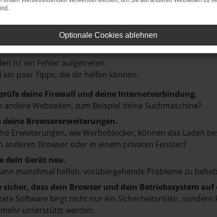
on dritten Werbetreibenden verwendet werden, um Sie auf anderen Webseiten zu ve
ind.
Optionale Cookies ablehnen
 Network Error
en ist ein Fehler aufgetreten.
d ein paar Tipps, die dir helfen können:
prüfe deine Firewall und deine Internetverbindung.
 andere Webseiten, zum Beispiel deine Suchmaschine?
e deine Browsererweiterungen.
e Erweiterungen, wie Werbeblocker, können das Laden besti
 anderen Browser oder in einem privaten Fenster?
e dein Gerät neu.
kann manchmal helfen, vorübergehende Probleme zu beheb
e sicher, dass dein Browser und dein Betriebssystem au
tete Software birgt nicht nur ein Sicherheitsrisiko, sonde
 mehr unterstützt werden.