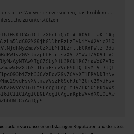
e uns bitte. Wir werden versuchen, das Problem zu
hlersuche zu unterstützen:
yI6IHsKICAgICJtZXRob2QiOiAiR0VUIiwKICAg
mlzLm5ldC92MS9jbGllbnRzLzIyNjYvd2Vic2l0
zVlNjdhNyZmaWx0ZXJbMF1bZmllbGRdPWlzT3du
GRdPW1vZGVsJmZpbHRlclsxXVt2YWx1ZV09JTVC
TUyMzAyNTAwMTg0ZSUyMiU3RCU1RCZmaWx0ZXJb
SZmaWx0ZXJbMl1bdmFsdWVdPSU1QiUyMlVTRUQl
T1pc093biZzb3J0WzBdW29yZGVyXT1ERVNDJnNv
0Mmc29ydFsyXVtmaWVsZF09cHJpY2Umc29ydFsy
GVhZGVycyI6IHt9LAogICAgImJvZHkiOiBudWxs
SI6ICIiCiAgICB9LAogICAgInRpbWVvdXQiOiAw
GZhbHNlCiAgfQp9
Sie zudem von unserer erstklassigen Reputation und der stets