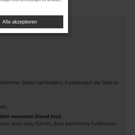
rfolgen und um Anzeigen zu schalten,
Alle akzeptieren
mmter Seiten verhindern. Funktioniert die Seite in
en.
f dem neuesten Stand sind.
rn kann auch dazu führen, dass bestimmte Funktionen