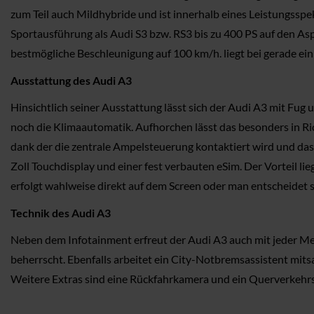
zum Teil auch Mildhybride und ist innerhalb eines Leistungsspe
Sportausführung als Audi S3 bzw. RS3 bis zu 400 PS auf den Asp
bestmögliche Beschleunigung auf 100 km/h. liegt bei gerade ein
Ausstattung des Audi A3
Hinsichtlich seiner Ausstattung lässt sich der Audi A3 mit Fug
noch die Klimaautomatik. Aufhorchen lässt das besonders in Ri
dank der die zentrale Ampelsteuerung kontaktiert wird und das
Zoll Touchdisplay und einer fest verbauten eSim. Der Vorteil l
erfolgt wahlweise direkt auf dem Screen oder man entscheidet 
Technik des Audi A3
Neben dem Infotainment erfreut der Audi A3 auch mit jeder Men
beherrscht. Ebenfalls arbeitet ein City-Notbremsassistent mi
Weitere Extras sind eine Rückfahrkamera und ein Querverkehrsw