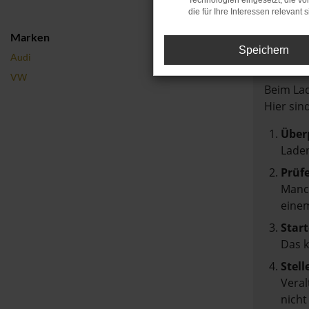
Technologien eingesetzt, die v
die für Ihre Interessen relevant s
Marken
Speichern
Fehler:
Audi
VW
Beim Lad
Hier sin
Über
Laden
Prüf
Manch
einem
Start
Das 
Stell
Veral
nicht