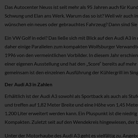
Das Autocenter Neuss ist seit mehr als 95 Jahren auch für Kun
Schwung und Elan ans Werk. Warum das so ist? Weil wir auch in
wünschen ein neues oder gebrauchtes Fahrzeug? Dann sind Sie 
Ein VW Golf in edel? Das ließe sich mit Blick auf den Audi A3 i
daher einige Parallelen zum kompakten Wolfsburger Verwandte
1996 von den vermeintlichen Vorbilder. In diesem Jahr erschien
einer eigenen Ausstellung und hat den „Score“ bereits auf meh
gemeinsam ist den einzelnen Ausführung der Kühlergrill im Sin
Der Audi A3 in Zahlen
Erhältlich ist der Audi A3 sowohl als Sportback als auch als St
und treffen auf 1,82 Meter Breite und eine Höhe von 1,45 Met
1.200 Liter erweitert werden kann. Ein Pluspunkt ist die niedri
Kompakten. Zuletzt seit auf den Wendekreis hingewiesen, der be
Unter der Motorhaube des Audi A3 geht es vielfältig zu. Angeb