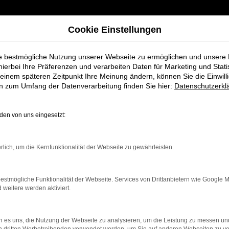
Cookie Einstellungen
gen Angebote mit Lieferservice nach Eggenfelden
ie bestmögliche Nutzung unserer Webseite zu ermöglichen und unsere
hierbei Ihre Präferenzen und verarbeiten Daten für Marketing und Stati
 A3 Gebrauchtwagen Ange
einem späteren Zeitpunkt Ihre Meinung ändern, können Sie die Einwillig
en zum Umfang der Datenverarbeitung finden Sie hier:
Datenschutzerkl
en von uns eingesetzt:
ler Vertrauen in Eggenfelden 
rlich, um die Kernfunktionalität der Webseite zu gewährleisten.
en, die in den letzten Jahren und Jahrzehnten Audi A3 Gebraucht
estmögliche Funktionalität der Webseite. Services von Drittanbietern wie Google 
ts seit 1925 in der Region Eggenfelden vertreten ist und somit e
eitere werden aktiviert.
d schreiben Beratung so groß, wie es nur geht. Begeben Sie sich
n wie das unsrige gewähren kann.
 es uns, die Nutzung der Webseite zu analysieren, um die Leistung zu messen u