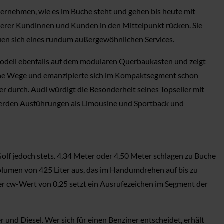
ternehmen, wie es im Buche steht und gehen bis heute mit
nserer Kundinnen und Kunden in den Mittelpunkt rücken. Sie
euen sich eines rundum außergewöhnlichen Services.
er Modell ebenfalls auf dem modularen Querbaukasten und zeigt
gene Wege und emanzipierte sich im Kompaktsegment schon
er durch. Audi würdigt die Besonderheit seines Topseller mit
 werden Ausführungen als Limousine und Sportback und
 Golf jedoch stets. 4,34 Meter oder 4,50 Meter schlagen zu Buche
olumen von 425 Liter aus, das im Handumdrehen auf bis zu
 der cw-Wert von 0,25 setzt ein Ausrufezeichen im Segment der
und Diesel. Wer sich für einen Benziner entscheidet, erhält