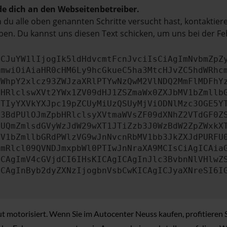
e dich an den Webseitenbetreiber.
du alle oben genannten Schritte versucht hast, kontaktier
en. Du kannst uns diesen Text schicken, um uns bei der Fe
ICJuYW1lIjogIk5ldHdvcmtFcnJvciIsCiAgImNvbmZpZ
cmwiOiAiaHR0cHM6Ly9hcGkueC5ha3MtcHJvZC5hdWRhc
ZWhpY2xlcz93ZWJzaXRlPTYwNzQwM2VlNDQ2MmFlMDFhY
bHRlclswXVt2YWx1ZV09dHJ1ZSZmaWx0ZXJbMV1bZmllb
JTIyYXVkYXJpc19pZCUyMiUzQSUyMjViODNlMzc3OGE5Y
b3BdPUlOJmZpbHRlclsyXVtmaWVsZF09dXNhZ2VTdGF0Z
NUQmZmlsdGVyWzJdW29wXT1JTiZzb3J0WzBdW2ZpZWxkX
MV1bZmllbGRdPWlzVG9wJnNvcnRbMV1bb3JkZXJdPURFU
cmRlcl09QVNDJmxpbWl0PTIwJnNraXA9MCIsCiAgICAia
ICAgImV4cGVjdCI6IHsKICAgICAgInJlc3BvbnNlVHlwZ
ICAgInByb2dyZXNzIjogbnVsbCwKICAgICJyaXNreSI6I
 motorisiert. Wenn Sie im Autocenter Neuss kaufen, profitieren 