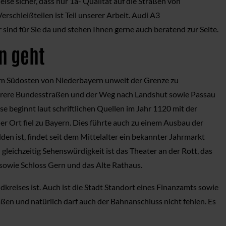
se sicher, dass nur 1a- Qualität auf die Straßen von
rschleißteilen ist Teil unserer Arbeit. Audi A3
sind für Sie da und stehen Ihnen gerne auch beratend zur Seite.
n geht
 im Südosten von Niederbayern unweit der Grenze zu
 mehrere Bundesstraßen und der Weg nach Landshut sowie Passau
se beginnt laut schriftlichen Quellen im Jahr 1120 mit der
er Ort fiel zu Bayern. Dies führte auch zu einem Ausbau der
en ist, findet seit dem Mittelalter ein bekannter Jahrmarkt
gleichzeitig Sehenswürdigkeit ist das Theater an der Rott, das
r sowie Schloss Gern und das Alte Rathaus.
reises ist. Auch ist die Stadt Standort eines Finanzamts sowie
ßen und natürlich darf auch der Bahnanschluss nicht fehlen. Es