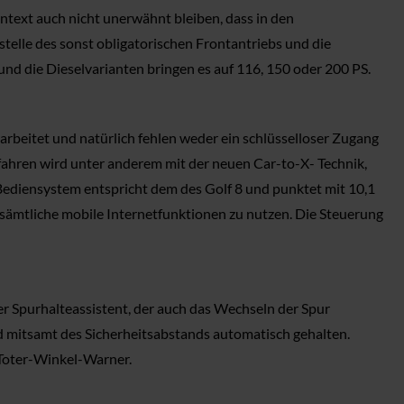
ntext auch nicht unerwähnt bleiben, dass in den
stelle des sonst obligatorischen Frontantriebs und die
nd die Dieselvarianten bringen es auf 116, 150 oder 200 PS.
rarbeitet und natürlich fehlen weder ein schlüsselloser Zugang
efahren wird unter anderem mit der neuen Car-to-X- Technik,
 Bediensystem entspricht dem des Golf 8 und punktet mit 10,1
m sämtliche mobile Internetfunktionen zu nutzen. Die Steuerung
r Spurhalteassistent, der auch das Wechseln der Spur
d mitsamt des Sicherheitsabstands automatisch gehalten.
 Toter-Winkel-Warner.