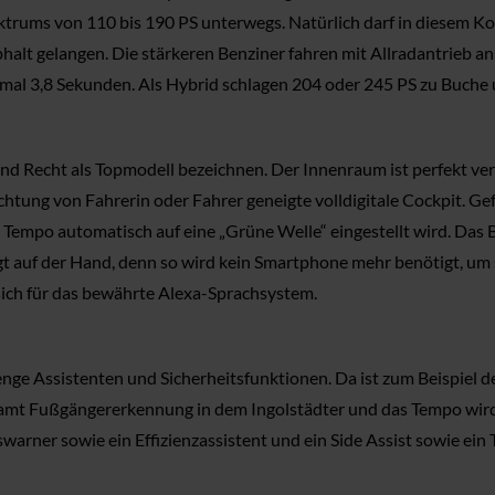
ktrums von 110 bis 190 PS unterwegs. Natürlich darf in diesem Ko
halt gelangen. Die stärkeren Benziner fahren mit Allradantrieb an
mal 3,8 Sekunden. Als Hybrid schlagen 204 oder 245 PS zu Buche u
 und Recht als Topmodell bezeichnen. Der Innenraum ist perfekt ve
chtung von Fahrerin oder Fahrer geneigte volldigitale Cockpit. G
 Tempo automatisch auf eine „Grüne Welle“ eingestellt wird. Das
iegt auf der Hand, denn so wird kein Smartphone mehr benötigt, u
sich für das bewährte Alexa-Sprachsystem.
ge Assistenten und Sicherheitsfunktionen. Da ist zum Beispiel de
tsamt Fußgängererkennung in dem Ingolstädter und das Tempo wir
arner sowie ein Effizienzassistent und ein Side Assist sowie ein