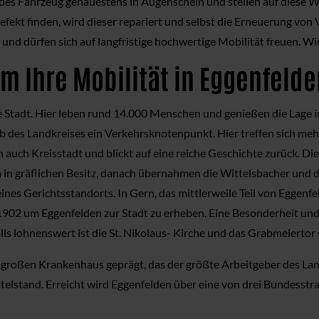
es Fahrzeug genauestens in Augenschein und stellen auf diese Wei
ekt finden, wird dieser repariert und selbst die Erneuerung von Ve
nd dürfen sich auf langfristige hochwertige Mobilität freuen. Wir 
m Ihre Mobilität in Eggenfelde
te Stadt. Hier leben rund 14.000 Menschen und genießen die Lage
rhalb des Landkreises ein Verkehrsknotenpunkt. Hier treffen sich
n auch Kreisstadt und blickt auf eine reiche Geschichte zurück. Die
 in gräflichen Besitz, danach übernahmen die Wittelsbacher und d
es Gerichtsstandorts. In Gern, das mittlerweile Teil von Eggenfeld
 1902 um Eggenfelden zur Stadt zu erheben. Eine Besonderheit und 
falls lohnenswert ist die St. Nikolaus- Kirche und das Grabmeierto
roßen Krankenhaus geprägt, das der größte Arbeitgeber des Landk
elstand. Erreicht wird Eggenfelden über eine von drei Bundesstra