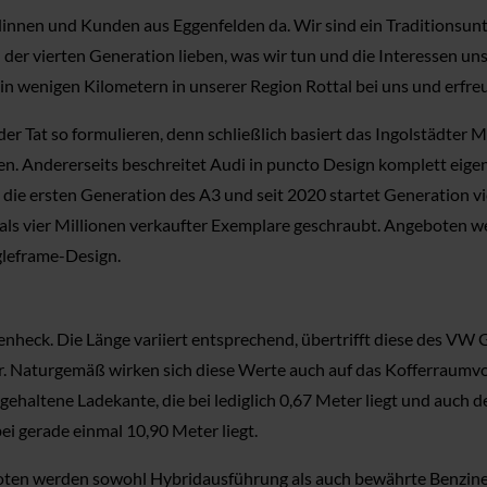
dinnen und Kunden aus Eggenfelden da. Wir sind ein Traditionsun
 der vierten Generation lieben, was wir tun und die Interessen u
in wenigen Kilometern in unserer Region Rottal bei uns und erfr
n der Tat so formulieren, denn schließlich basiert das Ingolstädt
n. Andererseits beschreitet Audi in puncto Design komplett ei
 die ersten Generation des A3 und seit 2020 startet Generation vi
r als vier Millionen verkaufter Exemplare geschraubt. Angeboten
gleframe-Design.
ufenheck. Die Länge variiert entsprechend, übertrifft diese des VW
er. Naturgemäß wirken sich diese Werte auch auf das Kofferraumv
g gehaltene Ladekante, die bei lediglich 0,67 Meter liegt und auch
i gerade einmal 10,90 Meter liegt.
oten werden sowohl Hybridausführung als auch bewährte Benziner 