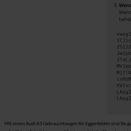
Wend
Wenn 
beheb
ewog
ICJ1
ZS12
JmZp
JTdC
MV1b
MjIl
cnRb
XVtv
LAog
LAog
Mit einem Audi A3 Gebrauchtwagen für Eggenfelden sind Sie gut