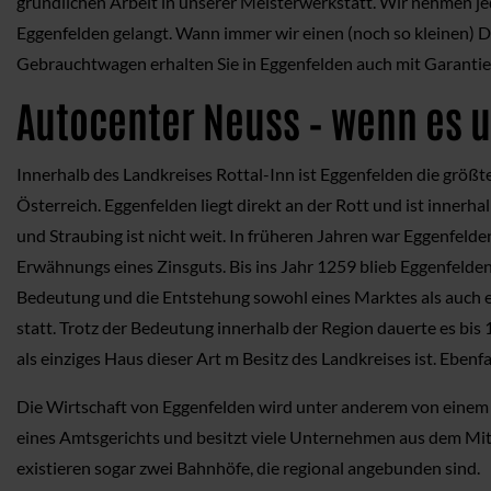
gründlichen Arbeit in unserer Meisterwerkstatt. Wir nehmen jed
Eggenfelden gelangt. Wann immer wir einen (noch so kleinen) Def
Gebrauchtwagen erhalten Sie in Eggenfelden auch mit Garantie u
Autocenter Neuss – wenn es u
Innerhalb des Landkreises Rottal-Inn ist Eggenfelden die größ
Österreich. Eggenfelden liegt direkt an der Rott und ist inne
und Straubing ist nicht weit. In früheren Jahren war Eggenfelde
Erwähnungs eines Zinsguts. Bis ins Jahr 1259 blieb Eggenfelden
Bedeutung und die Entstehung sowohl eines Marktes als auch ein
statt. Trotz der Bedeutung innerhalb der Region dauerte es bis
als einziges Haus dieser Art m Besitz des Landkreises ist. Eben
Die Wirtschaft von Eggenfelden wird unter anderem von einem g
eines Amtsgerichts und besitzt viele Unternehmen aus dem Mitt
existieren sogar zwei Bahnhöfe, die regional angebunden sind.