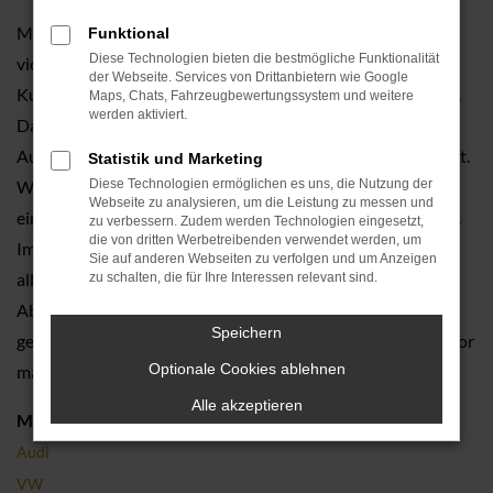
Mehr als 95 Jahre Erfahrung in der Automobilbranche und
Funktional
Diese Technologien bieten die bestmögliche Funktionalität
vier Generationen leidenschaftlicher Service für unsere
der Webseite. Services von Drittanbietern wie Google
Kundinnen und Kunden in Simbach am Inn und Umgebung.
Maps, Chats, Fahrzeugbewertungssystem und weitere
werden aktiviert.
Das Autocenter Neuss ist Ihr Toppartner, wenn es um den
Autokauf und Modelle wie einen Audi A1 Jahreswagen geht.
Statistik und Marketing
Wir nennen bewusst dieses Fahrzeug, weil es sich hier um
Diese Technologien ermöglichen es uns, die Nutzung der
Webseite zu analysieren, um die Leistung zu messen und
eine perfekte Mobilitätslösung für Simbach am Inn handelt.
zu verbessern. Zudem werden Technologien eingesetzt,
die von dritten Werbetreibenden verwendet werden, um
Im direkten Vergleich mit einem Neuwagen macht sich vor
Sie auf anderen Webseiten zu verfolgen und um Anzeigen
allem der Preisvorteil bemerkbar. Die prozentualen
zu schalten, die für Ihre Interessen relevant sind.
Abschläge bewegen sich in zweistelliger Höhe und doch
Speichern
genießen Sie die Vorzüge eines topaktuellen Modells, das vor
Optionale Cookies ablehnen
maximal einem Jahr zum ersten Mal zugelassen wurde.
Alle akzeptieren
Marken
Audi
VW