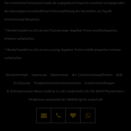
Der errechnete Preisvorteil sowie die angegebene Ersparnis errechnet sich gegenüber
der ehemaligen unverbindlichen Preisempfehlung des Herstellers am Tag der
Erstzulassung (Neupreis).
2
Hierbei handelt es sich um ein Finanzierungs-Angebot. Preise sind Bruttopreise.
Irrtümer vorbehalten.
3
Hierbei handelt es sich um ein Leasing-Angebot. Preise sind Bruttopreise. Irrtümer
vorbehalten.
Barrierefreiheit
Impressum
Datenschutz
Art. 13 Informationspflichten
AGB
EU Data Act
Produktsicherheitsinformationen
Cookie Einstellungen
© 2026 Autocenter Neuss GmbH & Co. KG | Südeinfahrt 10 | DE-84347 Pfarrkirchen |
info@neuss-autocenter.de |
Webdesign by audaris.de