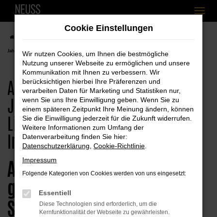
Zum
Cookie Einstellungen
Hauptinhalt
Startseite
Simbach am Inn
Audi
Audi A1
Audi Simbach am Inn, Audi A1
springen
Jahreswagen Angebote mit Lieferservice nach Simbach am Inn
Wir nutzen Cookies, um Ihnen die bestmögliche
Nutzung unserer Webseite zu ermöglichen und unsere
Kommunikation mit Ihnen zu verbessern. Wir
Audi Simbach am Inn, Audi A1
berücksichtigen hierbei Ihre Präferenzen und
verarbeiten Daten für Marketing und Statistiken nur,
Jahreswagen Angebote mit
wenn Sie uns Ihre Einwilligung geben. Wenn Sie zu
einem späteren Zeitpunkt Ihre Meinung ändern, können
Lieferservice nach Simbach am
Sie die Einwilligung jederzeit für die Zukunft widerrufen.
Weitere Informationen zum Umfang der
Inn
Datenverarbeitung finden Sie hier:
Datenschutzerklärung
,
Cookie-Richtlinie
.
Audi A1 Jahreswagen –
Impressum
Folgende Kategorien von Cookies werden von uns eingesetzt:
günstig für Sie und für
Essentiell
Simbach am Inn
Diese Technologien sind erforderlich, um die
Kernfunktionalität der Webseite zu gewährleisten.