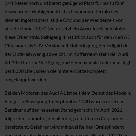
1,41 Meter hoch und bietet genügend Platz für bis zu fünf
Erwachsene. Wohlgemerkt: das bevorzugte Terrain des
kleinen Ingolstädters ist die City und der Wendekreis von
gerade einmal 10,50 Meter setzt ein Ausrufezeichen hinter
diese Erkenntnis. Selbiges gilt natürlich auch für den Audi A1
Citycarver als SUV-Version mit Höherlegung, der lediglich in
der Optik ein wenig abweicht. Im Kofferraum stellt der Audi
A1 335 Liter zur Verfügung und der maximale Laderaum liegt
bei 1.090 Liter, sofern die hinteren Sitze komplett
umgeklappt werden.
Bei den Motoren des Audi A1 ist seit dem Debüt des Modells
Einiges in Bewegung. Im September 2020 wurden drei der
Benziner auf den neuesten Stand gebracht, im April 2021
folgte der Topmotor, der allerdings nur für den Citycarver
bereitsteht. Gefahren wird mit zwei Reihen-Dreizylindern
und einem Liter Hubraum als Einstieg mit 95 oder 110 PS. In