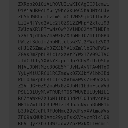
ZXRob2QiOiAiR0VUIiwKICAgICJ1cmwi
OiAiaHR0cHM6Ly9hcGkueC5ha3MtcHJv
ZC5hdWRhcmlzLm5ldC92MS9jbGllbnRz
LzIyNjYvd2Vic2l0ZS12ZWhpY2xlcz93
ZWJzaXRlPTYwNzQwM2VlNDQ2MmFlMDFh
YzVlNjdhNyZmaWx0ZXJbMF1bZmllbGRd
PWlzT3duJmZpbHRlclswXVt2YWx1ZV09
dHJ1ZSZmaWx0ZXJbMV1bZmllbGRdPW1v
ZGVsJmZpbHRlclsxXVt2YWx1ZV09JTVC
JTdCJTIyYXVkYXJpc19pZCUyMiUzQSUy
MjViODNlMzc3OGE5YTUyMzAyNTAwMTg0
YyUyMiU3RCU1RCZmaWx0ZXJbMV1bb3Bd
PUlOJmZpbHRlclsyXVtmaWVsZF09dXNh
Z2VTdGF0ZSZmaWx0ZXJbMl1bdmFsdWVd
PSU1QiUyMlVTRURfT05FWUVBUiUyMiU1
RCZmaWx0ZXJbMl1bb3BdPUlOJnNvcnRb
MF1bZmllbGRdPWlzT3duJnNvcnRbMF1b
b3JkZXJdPURFU0Mmc29ydFsxXVtmaWVs
ZF09aXNUb3Amc29ydFsxXVtvcmRlcl09
REVTQyZzb3J0WzJdW2ZpZWxkXT1wcmlj