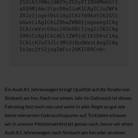
ZSZzb3J0WzJdW29yZGVyXT1BU0MmbGlt
aXQ9MjAmc2tpcD0wIiwKICAgICJoZWFk
ZXJzIjoge30sCiAgICAiYm9keSI6IG51
bGwsCiAgICAiZXhwZWN0IjogewogICAg
ICAicmVzcG9uc2VUeXBlIjogIiIKICAg
IH0sCiAgICAidGltZW91dCI6IDAsCiAg
ICAicHJvZ3Jlc3MiOiBudWxsLAogICAg
InJpc2t5IjogZmFsc2UKICB9Cn0=
Ein Audi A1 Jahreswagen bringt Qualität auf die Straße von
Simbach am Inn. Nach nur einem Jahr im Gebrauch ist dieses
Fahrzeug fast noch neu und weist in aller Regel so gut wie
keine relevanten Gebrauchsspuren auf. Trotzdem schauen
wir in unserer Meisterwerktstatt genau nach, bevor wir einen
Audi A1 Jahreswagen nach Simbach am Inn oder an einen