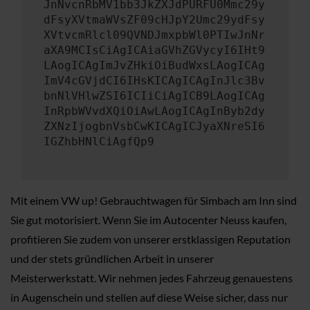
JnNvcnRbMV1bb3JkZXJdPURFU0Mmc29y
dFsyXVtmaWVsZF09cHJpY2Umc29ydFsy
XVtvcmRlcl09QVNDJmxpbWl0PTIwJnNr
aXA9MCIsCiAgICAiaGVhZGVycyI6IHt9
LAogICAgImJvZHkiOiBudWxsLAogICAg
ImV4cGVjdCI6IHsKICAgICAgInJlc3Bv
bnNlVHlwZSI6ICIiCiAgICB9LAogICAg
InRpbWVvdXQiOiAwLAogICAgInByb2dy
ZXNzIjogbnVsbCwKICAgICJyaXNreSI6
IGZhbHNlCiAgfQp9
Mit einem VW up! Gebrauchtwagen für Simbach am Inn sind
Sie gut motorisiert. Wenn Sie im Autocenter Neuss kaufen,
profitieren Sie zudem von unserer erstklassigen Reputation
und der stets gründlichen Arbeit in unserer
Meisterwerkstatt. Wir nehmen jedes Fahrzeug genauestens
in Augenschein und stellen auf diese Weise sicher, dass nur