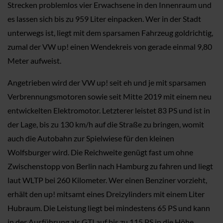
Strecken problemlos vier Erwachsene in den Innenraum und
es lassen sich bis zu 959 Liter einpacken. Wer in der Stadt
unterwegs ist, liegt mit dem sparsamen Fahrzeug goldrichtig,
zumal der VW up! einen Wendekreis von gerade einmal 9,80
Meter aufweist.
Angetrieben wird der VW up! seit eh und je mit sparsamen
Verbrennungsmotoren sowie seit Mitte 2019 mit einem neu
entwickelten Elektromotor. Letzterer leistet 83 PS und ist in
der Lage, bis zu 130 km/h auf die Straße zu bringen, womit
auch die Autobahn zur Spielwiese für den kleinen
Wolfsburger wird. Die Reichweite genügt fast um ohne
Zwischenstopp von Berlin nach Hamburg zu fahren und liegt
laut WLTP bei 260 Kilometer. Wer einen Benziner vorzieht,
erhält den up! mitsamt eines Dreizylinders mit einem Liter
Hubraum. Die Leistung liegt bei mindestens 65 PS und kann
in der Ausführung als GTI auf bis zu 115 PS in die Höhe