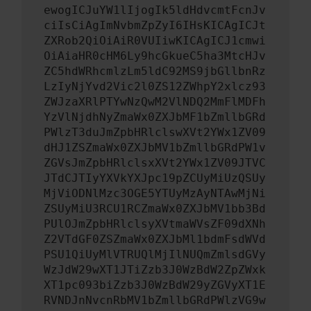
ewogICJuYW1lIjogIk5ldHdvcmtFcnJv
ciIsCiAgImNvbmZpZyI6IHsKICAgICJt
ZXRob2QiOiAiR0VUIiwKICAgICJ1cmwi
OiAiaHR0cHM6Ly9hcGkueC5ha3MtcHJv
ZC5hdWRhcmlzLm5ldC92MS9jbGllbnRz
LzIyNjYvd2Vic2l0ZS12ZWhpY2xlcz93
ZWJzaXRlPTYwNzQwM2VlNDQ2MmFlMDFh
YzVlNjdhNyZmaWx0ZXJbMF1bZmllbGRd
PWlzT3duJmZpbHRlclswXVt2YWx1ZV09
dHJ1ZSZmaWx0ZXJbMV1bZmllbGRdPW1v
ZGVsJmZpbHRlclsxXVt2YWx1ZV09JTVC
JTdCJTIyYXVkYXJpc19pZCUyMiUzQSUy
MjViODNlMzc3OGE5YTUyMzAyNTAwMjNi
ZSUyMiU3RCU1RCZmaWx0ZXJbMV1bb3Bd
PUlOJmZpbHRlclsyXVtmaWVsZF09dXNh
Z2VTdGF0ZSZmaWx0ZXJbMl1bdmFsdWVd
PSU1QiUyMlVTRUQlMjIlNUQmZmlsdGVy
WzJdW29wXT1JTiZzb3J0WzBdW2ZpZWxk
XT1pc093biZzb3J0WzBdW29yZGVyXT1E
RVNDJnNvcnRbMV1bZmllbGRdPWlzVG9w