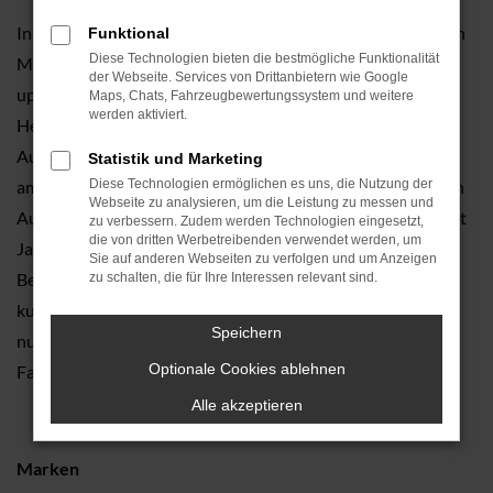
In Simbach am Inn und Umgebung existieren eine Reihe von
Funktional
Diese Technologien bieten die bestmögliche Funktionalität
Menschen, die in den letzten Jahren und Jahrzehnten VW
der Webseite. Services von Drittanbietern wie Google
up! Gebrauchtwagen oder ein anderes Modell dieses
Maps, Chats, Fahrzeugbewertungssystem und weitere
werden aktiviert.
Herstellers bei uns gekauft hat. Dies liegt daran, dass das
Autocenter Neuss bereits seit 1925 in der Region Simbach
Statistik und Marketing
am Inn vertreten ist und somit eines der traditionsreichsten
Diese Technologien ermöglichen es uns, die Nutzung der
Webseite zu analysieren, um die Leistung zu messen und
Autohäuser der gesamten Umgebung ist. Wir verkaufen seit
zu verbessern. Zudem werden Technologien eingesetzt,
die von dritten Werbetreibenden verwendet werden, um
Jahrzehnten VW up! Gebrauchtwagen und schreiben
Sie auf anderen Webseiten zu verfolgen und um Anzeigen
Beratung so groß, wie es nur geht. Begeben Sie sich in die
zu schalten, die für Ihre Interessen relevant sind.
kundigen Hände unserer Beraterinnen und Berater und
Speichern
nutzen Sie die vielen Vorteile, die nur ein
Optionale Cookies ablehnen
Familienunternehmen wie das unsrige gewähren kann.
Alle akzeptieren
Marken