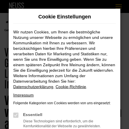
Zum
Cookie Einstellungen
Hauptinhalt
Startseite
Simbach am Inn
VW
VW up!
VW Simbach am Inn, VW up!
springen
Gebrauchtwagen Angebote mit Lieferservice nach Simbach am Inn
Wir nutzen Cookies, um Ihnen die bestmögliche
Nutzung unserer Webseite zu ermöglichen und unsere
Kommunikation mit Ihnen zu verbessern. Wir
VW Simbach am Inn, VW up!
berücksichtigen hierbei Ihre Präferenzen und
verarbeiten Daten für Marketing und Statistiken nur,
Gebrauchtwagen Angebote mit
wenn Sie uns Ihre Einwilligung geben. Wenn Sie zu
einem späteren Zeitpunkt Ihre Meinung ändern, können
Lieferservice nach Simbach am
Sie die Einwilligung jederzeit für die Zukunft widerrufen.
Weitere Informationen zum Umfang der
Inn
Datenverarbeitung finden Sie hier:
Datenschutzerklärung
,
Cookie-Richtlinie
.
VW up! Gebrauchtwagen –
Impressum
Folgende Kategorien von Cookies werden von uns eingesetzt:
voller Vertrauen in Simbach
Essentiell
am Inn zugreifen
Diese Technologien sind erforderlich, um die
Kernfunktionalität der Webseite zu gewährleisten.