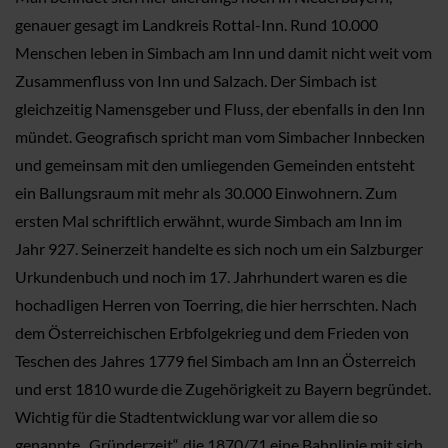
genauer gesagt im Landkreis Rottal-Inn. Rund 10.000
Menschen leben in Simbach am Inn und damit nicht weit vom
Zusammenfluss von Inn und Salzach. Der Simbach ist
gleichzeitig Namensgeber und Fluss, der ebenfalls in den Inn
mündet. Geografisch spricht man vom Simbacher Innbecken
und gemeinsam mit den umliegenden Gemeinden entsteht
ein Ballungsraum mit mehr als 30.000 Einwohnern. Zum
ersten Mal schriftlich erwähnt, wurde Simbach am Inn im
Jahr 927. Seinerzeit handelte es sich noch um ein Salzburger
Urkundenbuch und noch im 17. Jahrhundert waren es die
hochadligen Herren von Toerring, die hier herrschten. Nach
dem Österreichischen Erbfolgekrieg und dem Frieden von
Teschen des Jahres 1779 fiel Simbach am Inn an Österreich
und erst 1810 wurde die Zugehörigkeit zu Bayern begründet.
Wichtig für die Stadtentwicklung war vor allem die so
genannte „Gründerzeit“, die 1870/71 eine Bahnlinie mit sich